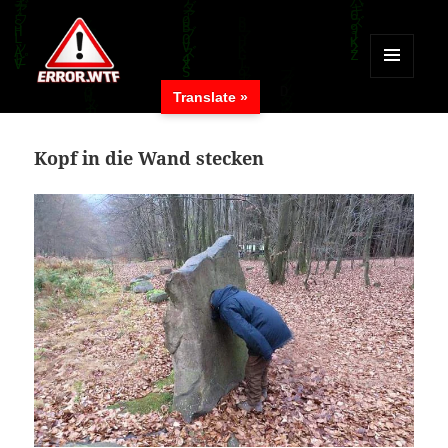
MENÜ
Translate »
UND
ERROR.WTF
WIDGETS
Kopf in die Wand stecken