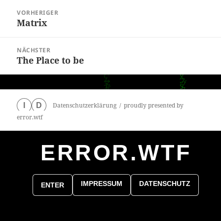
Beitragsnavigation
VORHERIGER
Matrix
Vorheriger
Beitrag:
NÄCHSTER
The Place to be
Nächster
Beitrag:
Datenschutzerklärung
proudly presented by
I
D
error.wtf
ERROR.WTF
0
particles
IMPRESSUM
DATENSCHUTZ
ENTER