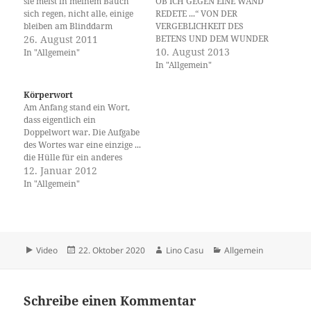
sie meist in meinem Bauch
OB ICH GEGEN EINE WAND
sich regen, nicht alle, einige
REDETE ...“ VON DER
bleiben am Blinddarm
VERGEBLICHKEIT DES
kleben, die anderen wandern
26. August 2011
BETENS UND DEM WUNDER
gemächlich über die Brust
DER ERHÖRUNG
10. August 2013
In "Allgemein"
zur Stirn, um sich dann, dort,
Systematische Erwägungen
In "Allgemein"
jenachdem - festzusetzen -
zu einer Theologie des Gebets
einzunisten unter meinem
Exposition Eine
Körperwort
Schopf, in meinem Kopf, in
Nahostkorrespondentin in
Am Anfang stand ein Wort,
meinem…
Jerusalem hört von einem
dass eigentlich ein
alten Juden, der seit sehr
Doppelwort war. Die Aufgabe
langer Zeit offenbar zwei Mal
des Wortes war eine einzige ...
täglich zur Klagemauer geht,
die Hülle für ein anderes
…
Wort sein, es beschützen, es
12. Januar 2012
umarmen, es fest halten, es
In "Allgemein"
lieben. Dieses andere Wort
war Seele. Tief in diesem
einen Wort war ein weiteres
Wort. Dieses Wort…
Format
Veröffentlicht
Autor
Kategorien
Video
22. Oktober 2020
Lino Casu
Allgemein
am
Schreibe einen Kommentar