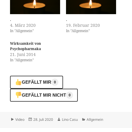
.
.
4. März 2020
19. Februar 2020
In "Allgemein"
In "Allgemein"
Wirksamkeit von
Psychopharmaka
21. Juni 2014
In "Allgemein"
GEFÄLLT MIR
0
GEFÄLLT MIR NICHT
0
Format
Veröffentlicht
Autor
Kategorien
Video
28. Juli 2020
Lino Casu
Allgemein
am