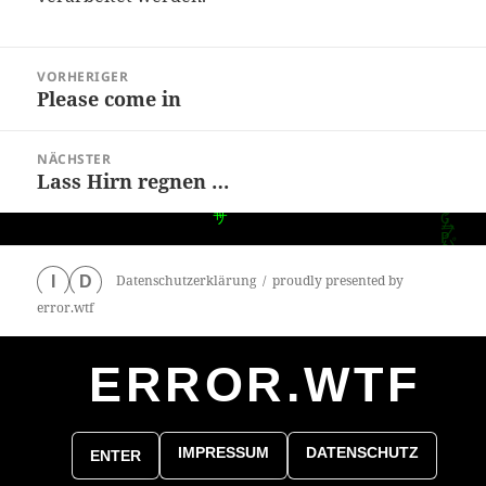
Beitragsnavigation
VORHERIGER
Please come in
Vorheriger
Beitrag:
NÄCHSTER
Lass Hirn regnen …
Nächster
Beitrag:
Datenschutzerklärung
proudly presented by
I
D
error.wtf
ERROR.WTF
0
particles
IMPRESSUM
DATENSCHUTZ
ENTER