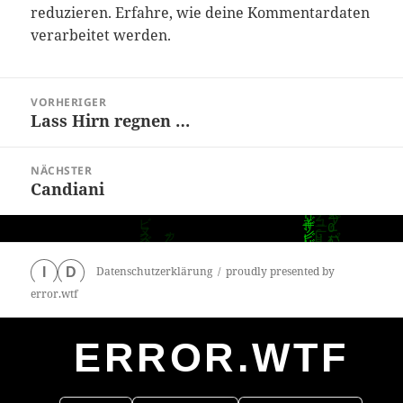
reduzieren.
Erfahre, wie deine Kommentardaten
verarbeitet werden.
Beitragsnavigation
VORHERIGER
Lass Hirn regnen …
Vorheriger
Beitrag:
NÄCHSTER
Candiani
Nächster
Beitrag:
Datenschutzerklärung
proudly presented by
I
D
error.wtf
ERROR.WTF
0
particles