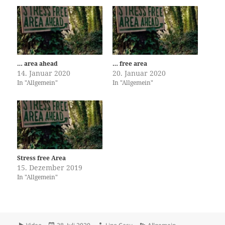
… area ahead
… free area
14. Januar 2020
20. Januar 2020
In "Allgemein"
In "Allgemein"
Stress free Area
15. Dezember 2019
In "Allgemein"
Format
Veröffentlicht
Autor
Kategorien