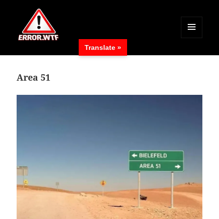
MENÜ
Translate »
UND
ERROR.WTF
WIDGETS
Area 51