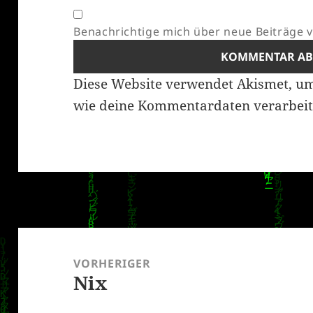
Benachrichtige mich über neue Beiträge vi
Diese Website verwendet Akismet, u
wie deine Kommentardaten verarbeit
Beitragsnavigation
VORHERIGER
Nix
Vorheriger
Beitrag: