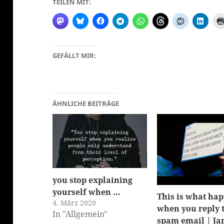
TEILEN MIT:
GEFÄLLT MIR:
klärung
ÄHNLICHE BEITRÄGE
you stop explaining
yourself when …
This is what ha
4. März 2020
when you reply 
In "Allgemein"
spam email | J