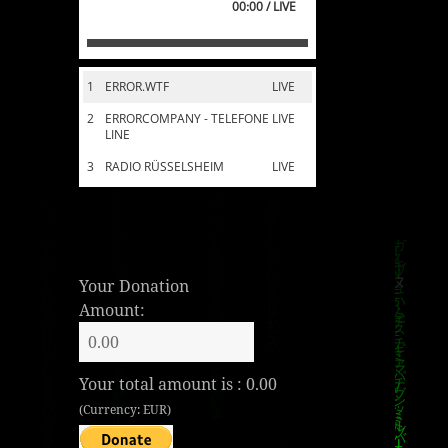
00:00 / LIVE
1
ERROR.WTF
LIVE
2
ERRORCOMPANY - TELEFONE
LIVE
LINE
3
RADIO RÜSSELSHEIM
LIVE
Your Donation
Amount:
Your total amount is :
0.00
(Currency: EUR)