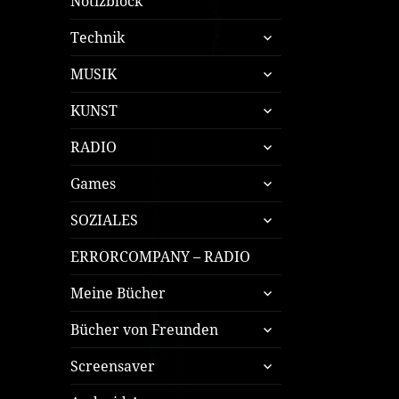
Notizblock
untermenü
Technik
öffnen
untermenü
MUSIK
öffnen
untermenü
KUNST
öffnen
untermenü
RADIO
öffnen
untermenü
Games
öffnen
untermenü
SOZIALES
öffnen
ERRORCOMPANY – RADIO
untermenü
Meine Bücher
öffnen
untermenü
Bücher von Freunden
öffnen
untermenü
Screensaver
öffnen