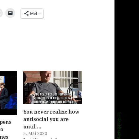
Mehr
You never realize how
antisocial you are
ppens
until …
to
5. Mai 2020
ames