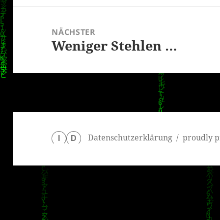
NÄCHSTER
Weniger Stehlen …
Nächster
Beitrag:
Datenschutzerklärung
proudly p
I
D