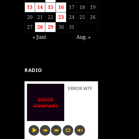
13
14
15
16
17
18
19
20
21
22
23
24
25
26
27
28
29
30
31
« Juni
Aug. »
RADIO
ERROR.WTF