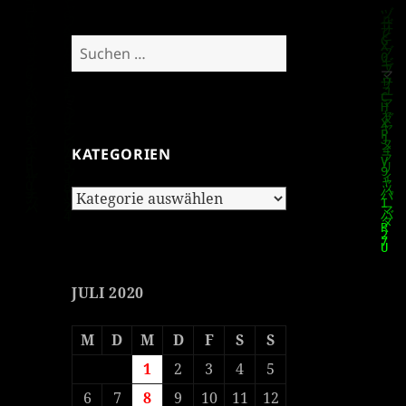
Suchen
nach:
KATEGORIEN
Kategorien
JULI 2020
M
D
M
D
F
S
S
1
2
3
4
5
6
7
8
9
10
11
12