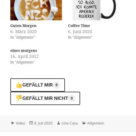
Guten Morgen
Coffee Time
6. März 2020
6. Juni 2020
In "Allgemein"
In "Allgemein"
eines morgens
16. April 2012
In "Allgemein"
GEFÄLLT MIR
0
GEFÄLLT MIR NICHT
0
Format
Veröffentlicht
Autor
Kategorien
Video
8. Juli 2020
Lino Casu
Allgemein
am