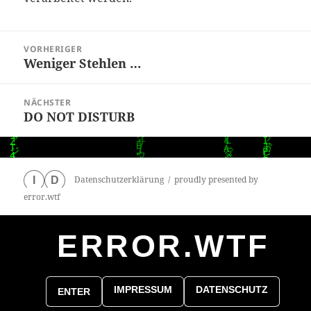
Beitragsnavigation
VORHERIGER
Weniger Stehlen …
Vorheriger
Beitrag:
NÄCHSTER
DO NOT DISTURB
Nächster
Beitrag:
Datenschutzerklärung
proudly presented by
I
D
error.wtf
ERROR.WTF
0
particles
IMPRESSUM
DATENSCHUTZ
ENTER