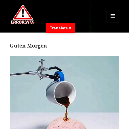
MENÜ
Translate »
UND
ERROR.WTF
WIDGETS
Guten Morgen