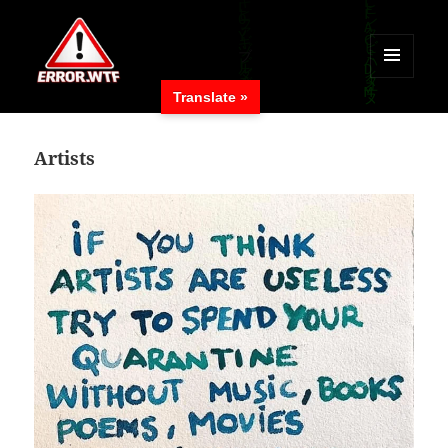
MENÜ
Translate »
UND
ERROR.WTF
WIDGETS
Artists