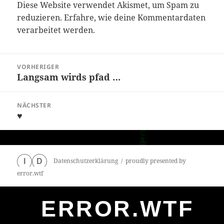
Diese Website verwendet Akismet, um Spam zu
reduzieren.
Erfahre, wie deine Kommentardaten
verarbeitet werden.
Beitragsnavigation
VORHERIGER
Langsam wirds pfad …
Vorheriger
Beitrag:
NÄCHSTER
♥️
Nächster
Beitrag:
Datenschutzerklärung
proudly presented by
I
D
error.wtf
ERROR.WTF
0
particles