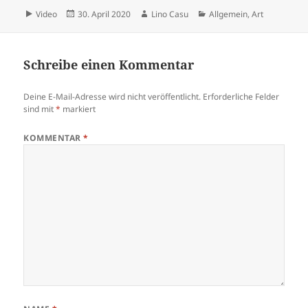
Format
Veröffentlicht
Autor
Kategorien
Video
30. April 2020
Lino Casu
Allgemein
,
Art
am
Schreibe einen Kommentar
Deine E-Mail-Adresse wird nicht veröffentlicht.
Erforderliche Felder
sind mit
*
markiert
KOMMENTAR
*