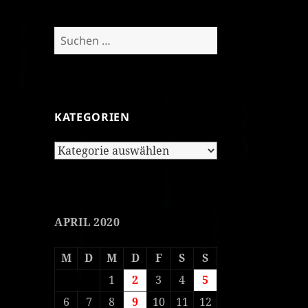
Suchen
nach:
KATEGORIEN
Kategorien
APRIL 2020
M
D
M
D
F
S
S
1
2
3
4
5
6
7
8
9
10
11
12