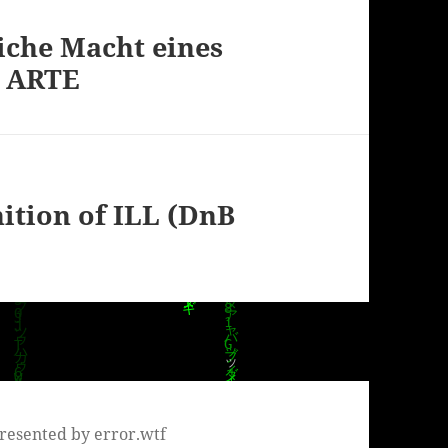
iche Macht eines
| ARTE
nition of ILL (DnB
resented by error.wtf