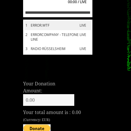
00:00 / LIVE
1
ERROR.WTF
LIVE
2
ERRORCOMPANY - TELEFONE
LIVE
LINE
3
RADIO RÜSSELSHEIM
LIVE
Your Donation
Amount:
Your total amount is :
0.00
(Currency: EUR)