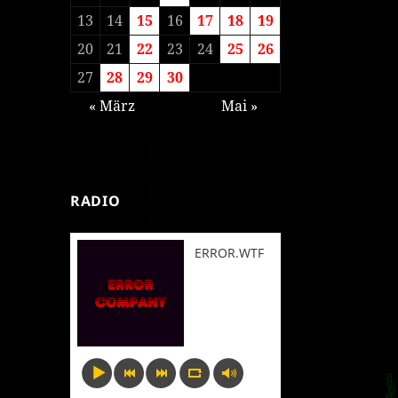
13
14
15
16
17
18
19
20
21
22
23
24
25
26
27
28
29
30
« März
Mai »
RADIO
ERROR.WTF