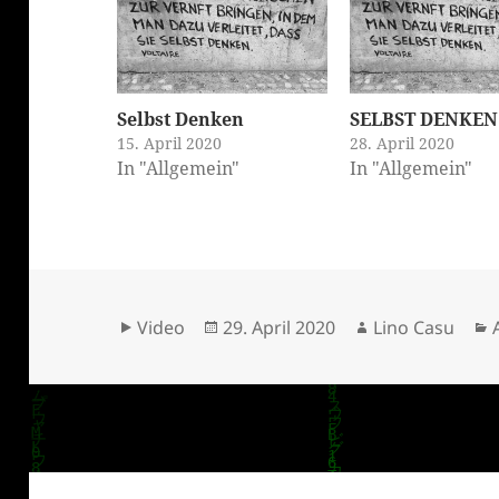
Selbst Denken
SELBST DENKEN
15. April 2020
28. April 2020
In "Allgemein"
In "Allgemein"
klärung
Format
Veröffentlicht
Autor
Video
29. April 2020
Lino Casu
am