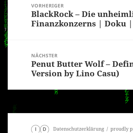
VORHERIGER
BlackRock – Die unheiml
Vorheriger
Finanzkonzerns | Doku 
Beitrag:
NÄCHSTER
Penut Butter Wolf – Defi
Nächster
Version by Lino Casu)
Beitrag:
Datenschutzerklärung
proudly p
I
D