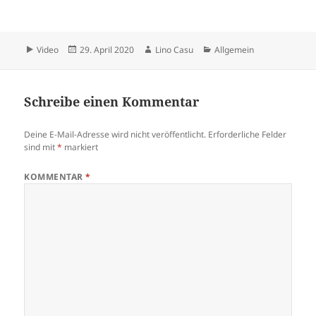
Format
Veröffentlicht
Autor
Kategorien
Video
29. April 2020
Lino Casu
Allgemein
am
Schreibe einen Kommentar
Deine E-Mail-Adresse wird nicht veröffentlicht.
Erforderliche Felder
sind mit
*
markiert
KOMMENTAR
*