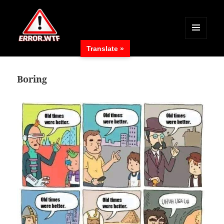
MENÜ
Translate »
UND
ERROR.WTF
WIDGETS
Boring