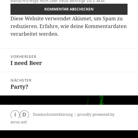
Benachrichtige mich über neue Beiträge via E-Mail.
Diese Website verwendet Akismet, um Spam zu
reduzieren.
Erfahre, wie deine Kommentardaten
verarbeitet werden.
Beitragsnavigation
VORHERIGER
I need Beer
Vorheriger
Beitrag:
NÄCHSTER
Party?
Nächster
Beitrag:
Datenschutzerklärung
proudly presented by
I
D
error.wtf