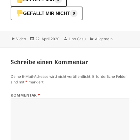
GEFÄLLT MIR NICHT
0
Format
Veröffentlicht
Autor
Kategorien
Video
22. April 2020
Lino Casu
Allgemein
am
Schreibe einen Kommentar
Deine E-Mail-Adresse wird nicht veröffentlicht.
Erforderliche Felder
sind mit
*
markiert
KOMMENTAR
*