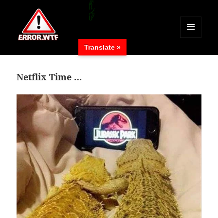
MENÜ
Translate »
UND
ERROR.WTF
WIDGETS
Netflix Time …