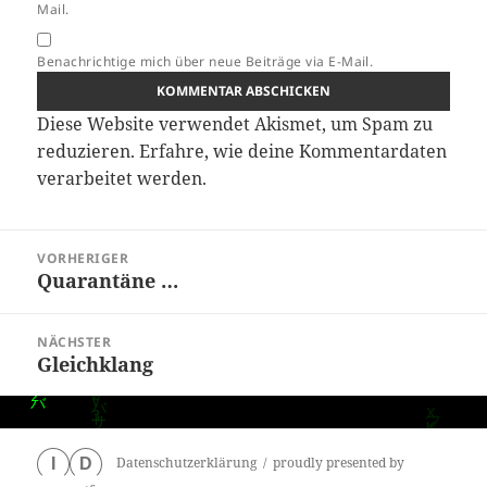
Mail.
Benachrichtige mich über neue Beiträge via E-Mail.
Diese Website verwendet Akismet, um Spam zu
reduzieren.
Erfahre, wie deine Kommentardaten
verarbeitet werden.
Beitragsnavigation
VORHERIGER
Quarantäne …
Vorheriger
Beitrag:
NÄCHSTER
Gleichklang
Nächster
Beitrag:
Datenschutzerklärung
proudly presented by
I
D