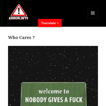
MENÜ
Translate »
UND
ERROR.WTF
WIDGETS
Who Cares ?