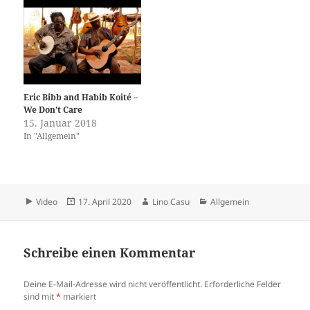
Eric Bibb and Habib Koité –
We Don’t Care
15. Januar 2018
In "Allgemein"
Format
Veröffentlicht
Autor
Kategorien
Video
17. April 2020
Lino Casu
Allgemein
am
Schreibe einen Kommentar
Deine E-Mail-Adresse wird nicht veröffentlicht.
Erforderliche Felder
sind mit
*
markiert