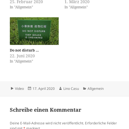
25. Februar 2020
1. März 2020
In "Allgemein"
In "Allgemein"
Do not disturb …
22. Juni 2020
In "Allgemein"
Format
Veröffentlicht
Autor
Kategorien
Video
17. April 2020
Lino Casu
Allgemein
am
Schreibe einen Kommentar
Deine E-Mail-Adresse wird nicht veröffentlicht.
Erforderliche Felder
sind mit
*
markiert