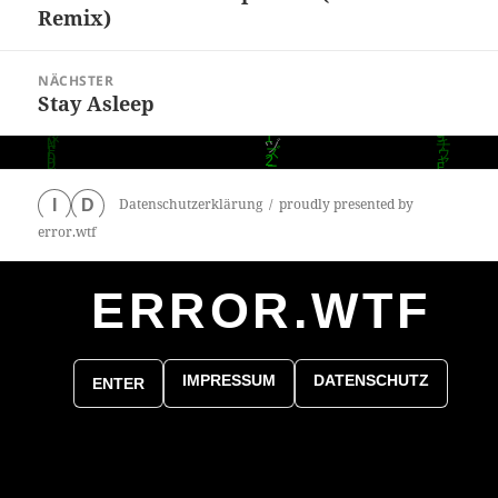
Remix)
Beitrag:
NÄCHSTER
Stay Asleep
Nächster
Beitrag:
Datenschutzerklärung
proudly presented by
I
D
error.wtf
ERROR.WTF
0
particles
IMPRESSUM
DATENSCHUTZ
ENTER