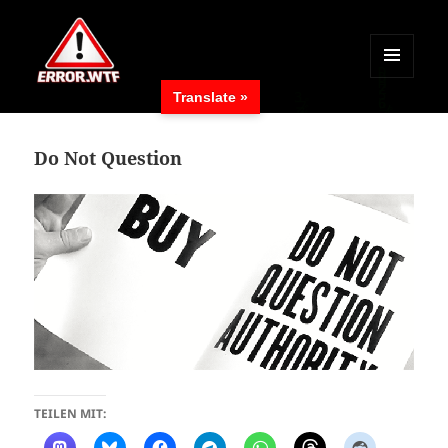
MENÜ
Translate »
UND
ERROR.WTF
WIDGETS
Do Not Question
TEILEN MIT: