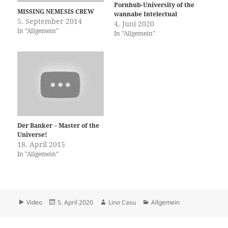
Pornhub-University of the
MISSING NEMESIS CREW
wannabe Intelectual
5. September 2014
4. Juni 2020
In "Allgemein"
In "Allgemein"
Der Banker – Master of the
Universe!
18. April 2015
In "Allgemein"
Format
Veröffentlicht
Autor
Kategorien
Video
5. April 2020
Lino Casu
Allgemein
am