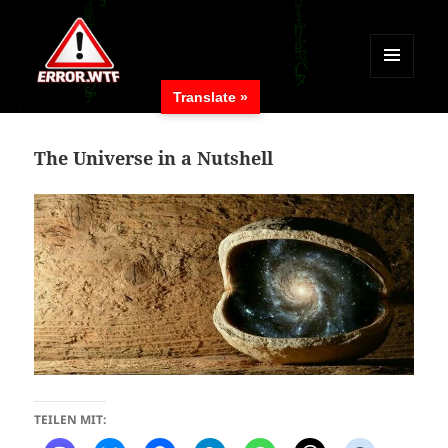
MENÜ
Translate »
UND
ERROR.WTF
WIDGETS
The Universe in a Nutshell
TEILEN MIT: