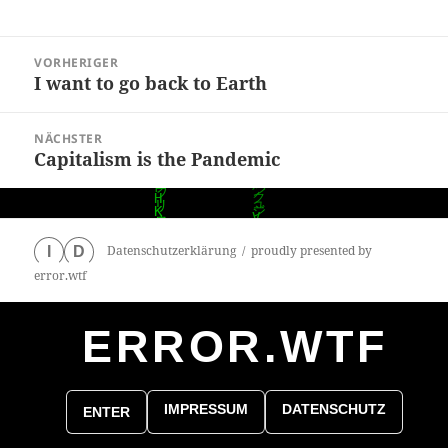
Beitragsnavigation
VORHERIGER
I want to go back to Earth
Vorheriger
Beitrag:
NÄCHSTER
Capitalism is the Pandemic
Nächster
Beitrag:
Datenschutzerklärung
proudly presented by
I
D
error.wtf
ERROR.WTF
0
particles
IMPRESSUM
DATENSCHUTZ
ENTER