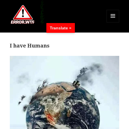
MENÜ
Translate »
UND
ERROR.WTF
WIDGETS
I have Humans