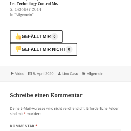
Let Technology Control Me.
5. Oktober 2014
In "Allgemein"
GEFÄLLT MIR
0
GEFÄLLT MIR NICHT
0
Format
Veröffentlicht
Autor
Kategorien
Video
5. April 2020
Lino Casu
Allgemein
am
Schreibe einen Kommentar
Deine E-Mail-Adresse wird nicht veröffentlicht.
Erforderliche Felder
sind mit
*
markiert
KOMMENTAR
*