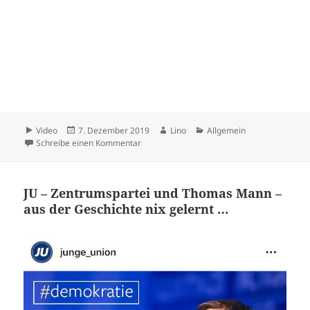
Format
Veröffentlicht
Autor
Kategorien
Video
7. Dezember 2019
Lino
Allgemein
am
zu Follow Your Leader
Schreibe einen Kommentar
JU – Zentrumspartei und Thomas Mann –
aus der Geschichte nix gelernt …