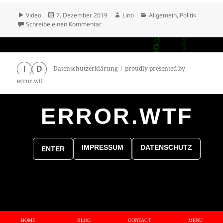
Format
Veröffentlicht
Autor
Kategorien
Video
7. Dezember 2019
Lino
Allgemein
,
Politik
am
zu JU – Zentrumspartei und Thomas Mann – 
Schreibe einen Kommentar
Datenschutzerklärung
proudly presented by
I
D
error.wtf
ERROR.WTF
0
particles
IMPRESSUM
DATENSCHUTZ
ENTER
HOME
BLOG
CONTACT
MENU