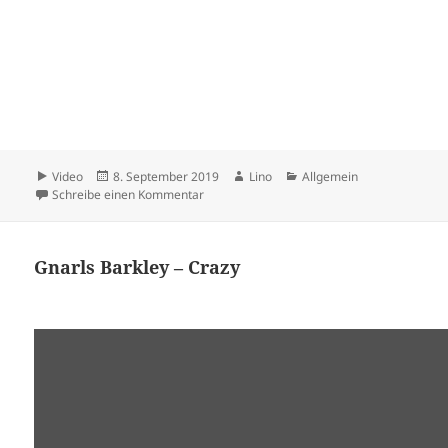
Format
Veröffentlicht
Autor
Kategorien
Video
8. September 2019
Lino
Allgemein
am
zu Urlaub vorbei …
Schreibe einen Kommentar
Gnarls Barkley – Crazy