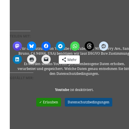
TEILEN MIT:
Für die Nutzung von YouTube (YouTube, LLC, 901 Cherry Ave., San
Bruno, CA 94066, USA) benötigen wir laut DSGVO Ihre Zustimmung
Mehr
Es werden seitens YouTube personenbezogene Daten erhoben,
verarbeitet und gespeichert. Welche Daten genau entnehmen Sie bit
den Datenschutzbedingungen.
GEFÄLLT MIR:
Youtube
ist deaktiviert.
✓ Erlauben
Datenschutzbedingungen