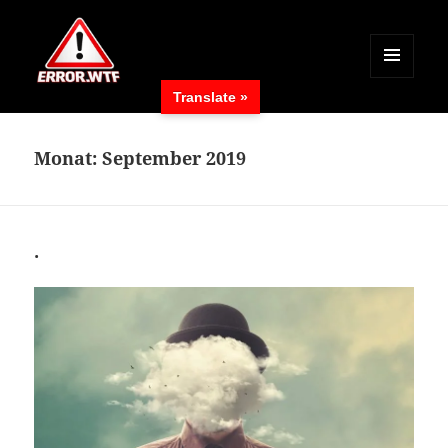
MENÜ
Translate »
UND
ERROR.WTF
WIDGETS
Monat:
September 2019
.