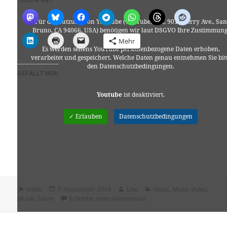
Für die Nutzung von YouTube (YouTube, LLC, 901 Cherry Ave., San
Bruno, CA 94066, USA) benötigen wir laut DSGVO Ihre Zustimmung
Mehr
Es werden seitens YouTube personenbezogene Daten erhoben,
verarbeitet und gespeichert. Welche Daten genau entnehmen Sie bit
den Datenschutzbedingungen.
GEFÄLLT MIR:
Youtube
ist deaktiviert.
✓ Erlauben
Datenschutzbedingungen
Format
Veröffentlicht
Autor
Kategorien
Video
7. September 2019
Lino
Music
,
Music Video
,
am
zu „Weird Al“ Yankovic – Tack
Musik
,
Satire
Schreibe einen Kommentar