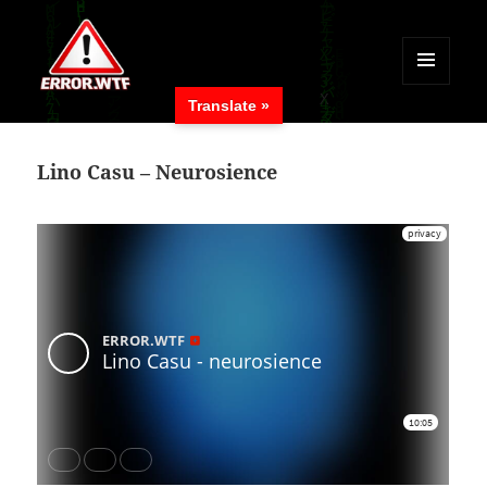
MENÜ
Translate »
UND
ERROR.WTF
WIDGETS
Lino Casu – Neurosience