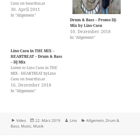
Casu on hearthis.at
30. April 2011
In "Allgemein"
Drum & Bass – Promo DJ-
Mix by Lino Casu
10. Dezember 2018
In "Allgemein"
Lino Casu in THE MIX –
HEARTBEAT – Drum & Bass
– DJ Mix
Listen to Lino Casu in THE
MIX - HEARTBEAT byLino
Casu on hearthis.at
16. Dezember 2018
In "Allgemein"
Format
Veröffentlicht
Autor
Kategorien
Video
22. März 2019
Lino
Allgemein
,
Drum &
am
Bass
,
Music
,
Musik