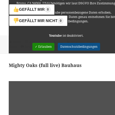
Bruno, CA 94066, USA) benötigen wir laut DSGVO Ihre Zustimmung
GEFÄLLT MIR
0
Es werden seitens YouTube personenbezogene Daten erhoben,
verarbeitet und gespeichert. Welche Daten genau entnehmen Sie bit
GEFÄLLT MIR NICHT
den Datenschutzbedingungen.
0
Youtube
ist deaktiviert.
Format
Veröffentlicht
Autor
Kategorien
Video
7. Januar 2019
Lino
Allgemein
,
Music
,
am
zu Mighty Oaks – Where I am / Sto
Musik
Schreibe einen Kommentar
✓ Erlauben
Datenschutzbedingungen
Mighty Oaks (full live) Bauhaus