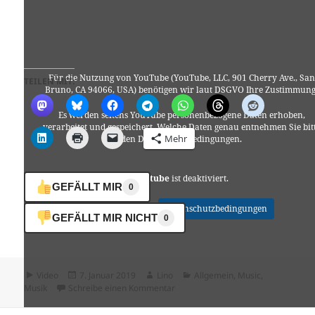
Für die Nutzung von YouTube (YouTube, LLC, 901 Cherry Ave., San
TEILEN MIT:
Bruno, CA 94066, USA) benötigen wir laut DSGVO Ihre Zustimmung
Es werden seitens YouTube personenbezogene Daten erhoben,
verarbeitet und gespeichert. Welche Daten genau entnehmen Sie bit
Mehr
den Datenschutzbedingungen.
Youtube
ist deaktiviert.
GEFÄLLT MIR
0
✓ Erlauben
Datenschutzbedingungen
GEFÄLLT MIR NICHT
0
Format
Veröffentlicht
Autor
Kategorien
Video
7. Januar 2019
Lino
Allgemein
,
Music
,
am
zu Paul Rey – Tear Me Down
Musik
Schreibe einen Kommentar