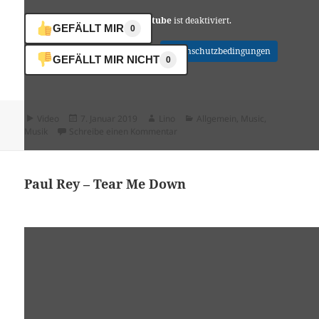
Youtube
ist deaktiviert.
GEFÄLLT MIR
0
✓ Erlauben
Datenschutzbedingungen
GEFÄLLT MIR NICHT
0
Format
Veröffentlicht
Autor
Kategorien
Video
7. Januar 2019
Lino
Allgemein
,
Music
,
am
zu Gregor Meyle – Hier spricht dein
Musik
Schreibe einen Kommentar
Paul Rey – Tear Me Down