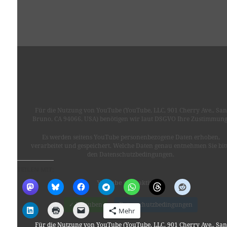
Für die Nutzung von YouTube (YouTube, LLC, 901 Cherry Ave., San
Bruno, CA 94066, USA) benötigen wir laut DSGVO Ihre Zustimmung
Es werden seitens YouTube personenbezogene Daten erhoben,
verarbeitet und gespeichert. Welche Daten genau entnehmen Sie bit
den Datenschutzbedingungen.
TEILEN MIT:
Youtube
ist deaktiviert.
✓ Erlauben
Datenschutzbedingungen
Mehr
Für die Nutzung von YouTube (YouTube, LLC, 901 Cherry Ave., San