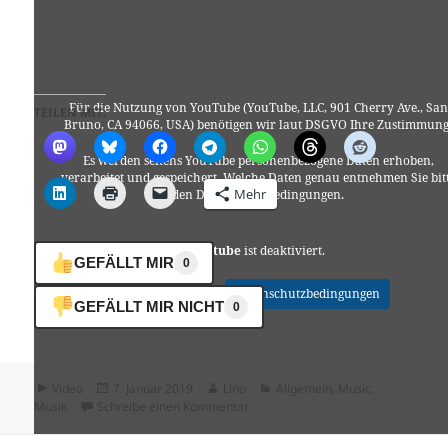
Für die Nutzung von YouTube (YouTube, LLC, 901 Cherry Ave., San
TEILEN MIT:
Bruno, CA 94066, USA) benötigen wir laut DSGVO Ihre Zustimmung
Es werden seitens YouTube personenbezogene Daten erhoben,
verarbeitet und gespeichert. Welche Daten genau entnehmen Sie bit
Mehr
den Datenschutzbedingungen.
Youtube
ist deaktiviert.
GEFÄLLT MIR
0
✓ Erlauben
Datenschutzbedingungen
GEFÄLLT MIR NICHT
0
Format
Veröffentlicht
Autor
Kategorien
Video
7. Januar 2019
Lino
Allgemein
,
Music
,
am
zu Mighty Oaks (full live) Bauhaus
Musik
Schreibe einen Kommentar