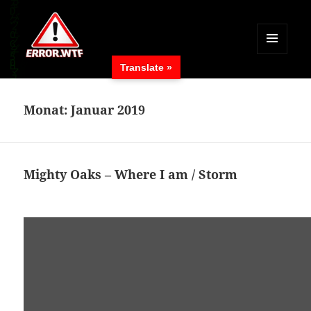
MENÜ
Translate »
UND
ERROR.WTF
WIDGETS
Monat:
Januar 2019
Mighty Oaks – Where I am / Storm