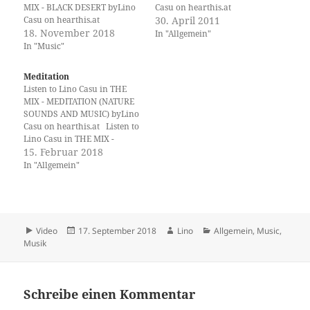
MIX - BLACK DESERT byLino
Casu on hearthis.at
Casu on hearthis.at
30. April 2011
18. November 2018
In "Allgemein"
In "Music"
Meditation
Listen to Lino Casu in THE
MIX - MEDITATION (NATURE
SOUNDS AND MUSIC) byLino
Casu on hearthis.at Listen to
Lino Casu in THE MIX -
MEDITATION 2 (NATURE
15. Februar 2018
SOUNDS AND MUSIC) byLino
In "Allgemein"
Casu on hearthis.at Listen to
Lino Casu in THE MIX -
MEDITATION 3 (GUITAR
MUSIC) byLino…
Format
Veröffentlicht
Autor
Kategorien
Video
17. September 2018
Lino
Allgemein
,
Music
,
am
Musik
Schreibe einen Kommentar