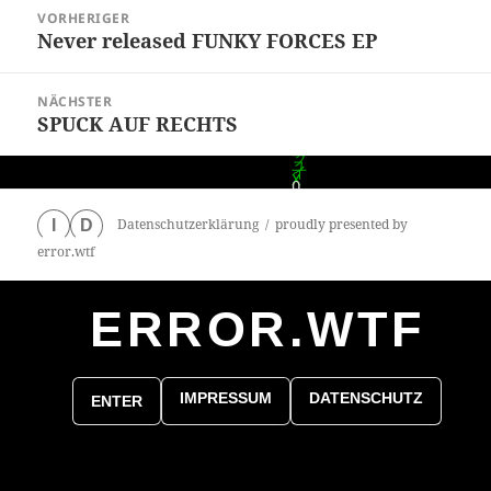
Beitragsnavigation
VORHERIGER
Never released FUNKY FORCES EP
Vorheriger
Beitrag:
NÄCHSTER
SPUCK AUF RECHTS
Nächster
Beitrag:
Datenschutzerklärung
proudly presented by
I
D
error.wtf
ERROR.WTF
0
particles
IMPRESSUM
DATENSCHUTZ
ENTER