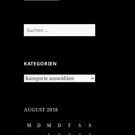
Suchen
nach:
KATEGORIEN
Kategorien
AUGUST 2018
M
D
M
D
F
S
S
1
2
3
4
5