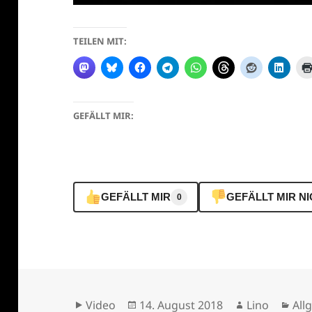
TEILEN MIT:
GEFÄLLT MIR:
GEFÄLLT MIR
GEFÄLLT MIR N
0
Format
Veröffentlicht
Autor
Kat
Video
14. August 2018
Lino
All