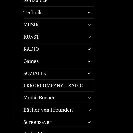
Notizblock
untermenü
Technik
öffnen
untermenü
MUSIK
öffnen
untermenü
KUNST
öffnen
untermenü
RADIO
öffnen
untermenü
Games
öffnen
untermenü
SOZIALES
öffnen
ERRORCOMPANY – RADIO
untermenü
Meine Bücher
öffnen
untermenü
Bücher von Freunden
öffnen
untermenü
Screensaver
öffnen