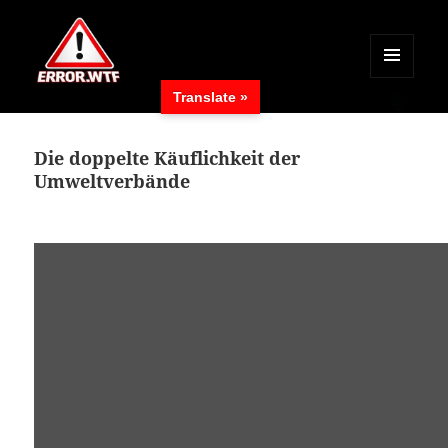
MENÜ
Translate »
UND
ERROR.WTF
WIDGETS
Die doppelte Käuflichkeit der
Umweltverbände