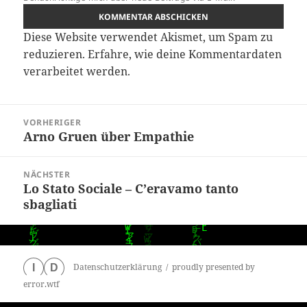
Diese Website verwendet Akismet, um Spam zu
reduzieren.
Erfahre, wie deine Kommentardaten
verarbeitet werden.
Beitragsnavigation
VORHERIGER
Arno Gruen über Empathie
Vorheriger
Beitrag:
NÄCHSTER
Lo Stato Sociale – C’eravamo tanto
Nächster
sbagliati
Beitrag:
Datenschutzerklärung
proudly presented by
I
D
error.wtf