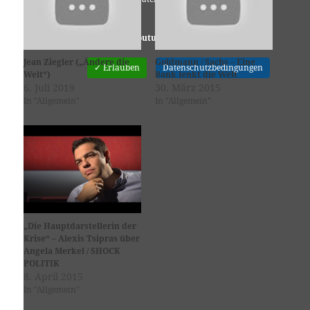
Youtube
ist deaktiviert.
Jean Ziegler („Ändere die
Goldmann / Sachs – Eine
✓ Erlauben
Datenschutzbedingungen
Welt“)
Bank lenkt die Welt
6. Juli 2019
30. März 2015
In "Allgemein"
In "Allgemein"
„Die Hauptdarstellerin der
Krise“ – Alexis Tsipras über
Angela Merkel / SHOCK
POLITIK
8. April 2015
In "Allgemein"