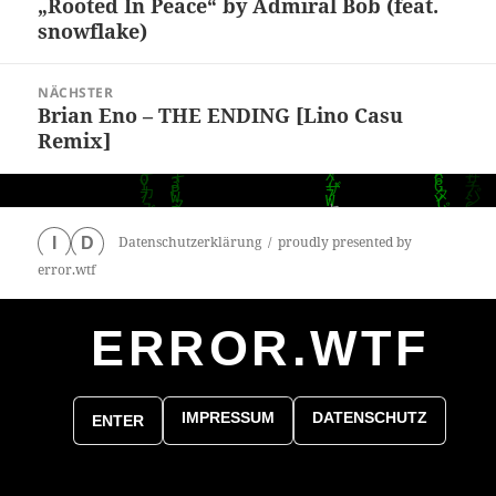
„Rooted In Peace“ by Admiral Bob (feat.
Vorheriger
snowflake)
Beitrag:
NÄCHSTER
Brian Eno – THE ENDING [Lino Casu
Nächster
Remix]
Beitrag:
Datenschutzerklärung
proudly presented by
I
D
error.wtf
ERROR.WTF
0
particles
IMPRESSUM
DATENSCHUTZ
ENTER