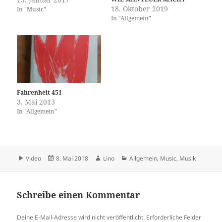
18. Oktober 2019
In "Music"
In "Allgemein"
Fahrenheit 451
3. Mai 2013
In "Allgemein"
Format
Veröffentlicht
Autor
Kategorien
Video
8. Mai 2018
Lino
Allgemein
,
Music
,
Musik
am
Schreibe einen Kommentar
Deine E-Mail-Adresse wird nicht veröffentlicht.
Erforderliche Felder