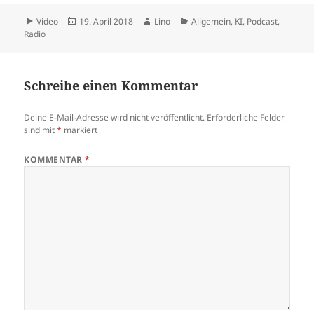
Format
Veröffentlicht
Autor
Kategorien
Video
19. April 2018
Lino
Allgemein
,
KI
,
Podcast
,
am
Radio
Schreibe einen Kommentar
Deine E-Mail-Adresse wird nicht veröffentlicht.
Erforderliche Felder
sind mit
*
markiert
KOMMENTAR
*