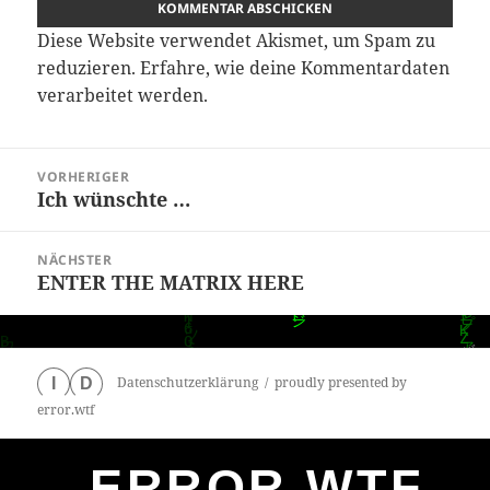
Diese Website verwendet Akismet, um Spam zu
reduzieren.
Erfahre, wie deine Kommentardaten
verarbeitet werden.
Beitragsnavigation
VORHERIGER
Ich wünschte …
Vorheriger
Beitrag:
NÄCHSTER
ENTER THE MATRIX HERE
Nächster
Beitrag:
Datenschutzerklärung
proudly presented by
I
D
error.wtf
ERROR.WTF