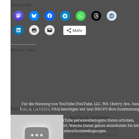
TEILEN MIT:
Mehr
GEFÄLLT MIR:
Für die Nutzung von YouTube (YouTube, LLC, 901 Cherry Ave., San
ÄHNLICHE BEITRÄGE
Bruno, CA 94066, USA) benötigen wir laut DSGVO Ihre Zustimmung
Roy Paci & Aretruska –
Es werden seitens YouTube personenbezogene Daten erhoben,
Gastarbeiter
verarbeitet und gespeichert. Welche Daten genau entnehmen Sie bit
(In necesita di questi tempi)
den Datenschutzbedingungen.
Son ritornati quei tempi gli