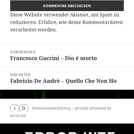
Diese Website verwendet Akismet, um Spam zu
reduzieren.
Erfahre, wie deine Kommentardaten
verarbeitet werden.
Beitragsnavigation
VORHERIGER
Francesco Guccini – Dio è morto
Vorheriger
Beitrag:
NÄCHSTER
Fabrizio De Andrè – Quello Che Non Ho
Nächster
Beitrag:
Datenschutzerklärung
proudly presented by
I
D
error.wtf