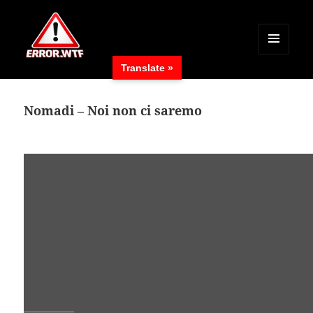
MENÜ
Translate »
UND
ERROR.WTF
WIDGETS
Nomadi – Noi non ci saremo