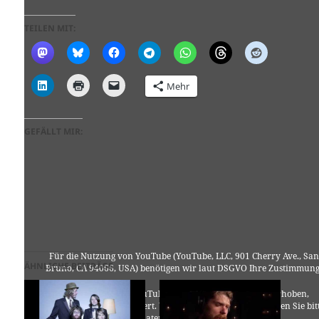
TEILEN MIT:
Mehr
GEFÄLLT MIR:
Für die Nutzung von YouTube (YouTube, LLC, 901 Cherry Ave., San
ÄHNLICHE BEITRÄGE
Bruno, CA 94066, USA) benötigen wir laut DSGVO Ihre Zustimmung
Es werden seitens YouTube personenbezogene Daten erhoben,
verarbeitet und gespeichert. Welche Daten genau entnehmen Sie bit
den Datenschutzbedingungen.