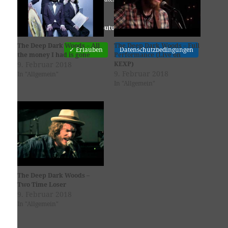
Youtube
ist deaktiviert.
The Deep Dark Woods – All
The Deep Dark Woods – Full
✓ Erlauben
Datenschutzbedingungen
the money I had is gone
Performance (Live on
9. Februar 2018
KEXP)
9. Februar 2018
In "Allgemein"
In "Allgemein"
The Deep Dark Woods –
Two Time Loser
9. Februar 2018
In "Allgemein"