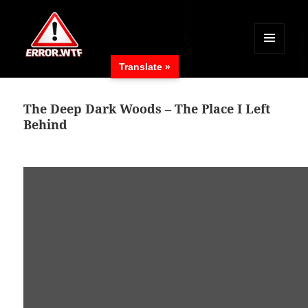
MENÜ
Translate »
UND
ERROR.WTF
WIDGETS
The Deep Dark Woods – The Place I Left
Behind