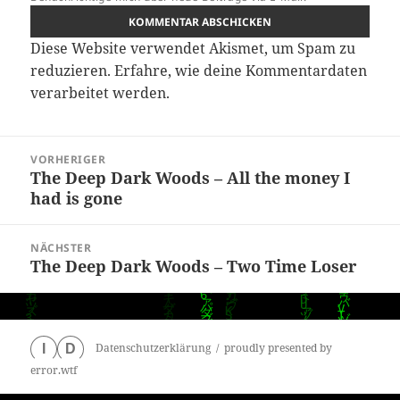
Diese Website verwendet Akismet, um Spam zu
reduzieren.
Erfahre, wie deine Kommentardaten
verarbeitet werden.
Beitragsnavigation
VORHERIGER
The Deep Dark Woods – All the money I
Vorheriger
had is gone
Beitrag:
NÄCHSTER
The Deep Dark Woods – Two Time Loser
Nächster
Beitrag:
Datenschutzerklärung
proudly presented by
I
D
error.wtf