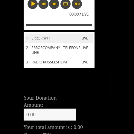
00:00 / LIVE
1
ERROR.WTF
LIVE
2
ERRORCOMPANY - TELEFONE
LIVE
LINE
3
RADIO RÜSSELSHEIM
LIVE
Your Donation
Amount:
Your total amount is :
0.00