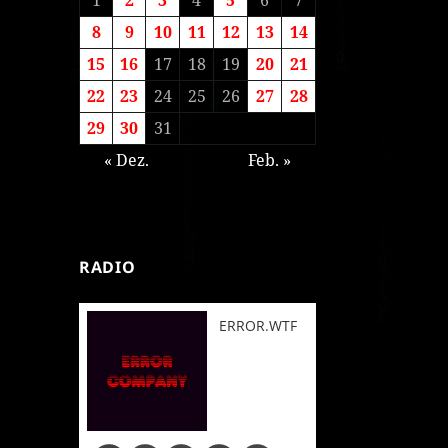
8
9
10
11
12
13
14
15
16
17
18
19
20
21
22
23
24
25
26
27
28
29
30
31
« Dez.
Feb. »
RADIO
ERROR.WTF