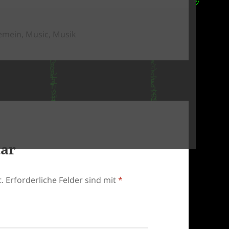
gorien
gemein
,
Music
,
Musik
tar
.
Erforderliche Felder sind mit
*