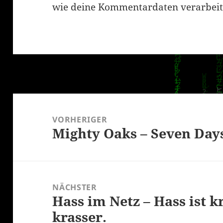
wie deine Kommentardaten verarbeit
Beitragsnavigation
VORHERIGER
Mighty Oaks – Seven Day
Vorheriger
Beitrag:
NÄCHSTER
Hass im Netz – Hass ist kr
Nächster
krasser.
Beitrag: