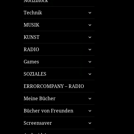
Notizblock
untermenü
Technik
öffnen
untermenü
MUSIK
öffnen
untermenü
KUNST
öffnen
untermenü
RADIO
öffnen
untermenü
Games
öffnen
untermenü
SOZIALES
öffnen
ERRORCOMPANY – RADIO
untermenü
Meine Bücher
öffnen
untermenü
Bücher von Freunden
öffnen
untermenü
Screensaver
öffnen