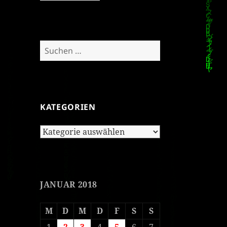
Suchen
nach:
KATEGORIEN
Kategorien
JANUAR 2018
M
D
M
D
F
S
S
1
2
3
4
5
6
7