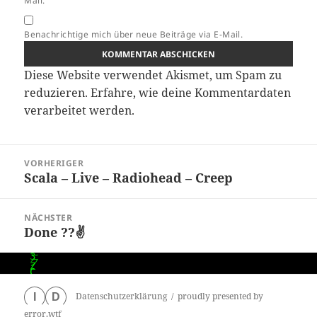
Mail.
Benachrichtige mich über neue Beiträge via E-Mail.
Diese Website verwendet Akismet, um Spam zu
reduzieren.
Erfahre, wie deine Kommentardaten
verarbeitet werden.
Beitragsnavigation
VORHERIGER
Scala – Live – Radiohead – Creep
Vorheriger
Beitrag:
NÄCHSTER
Done ??✌
Nächster
Beitrag:
Datenschutzerklärung
proudly presented by
I
D
error.wtf