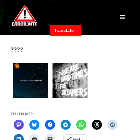
MENÜ
Translate »
UND
ERROR.WTF
WIDGETS
????
TEILEN MIT:
Mehr