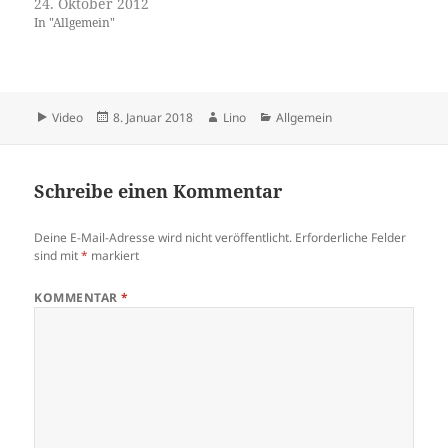
24. Oktober 2012
In "Allgemein"
Format
Veröffentlicht
Autor
Kategorien
Video
8. Januar 2018
Lino
Allgemein
am
Schreibe einen Kommentar
Deine E-Mail-Adresse wird nicht veröffentlicht.
Erforderliche Felder
sind mit
*
markiert
KOMMENTAR
*