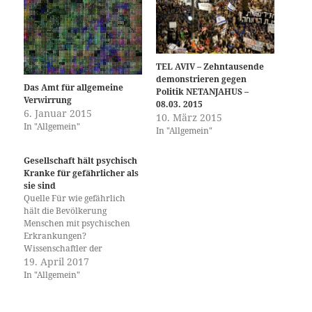
TEL AVIV – Zehntausende
demonstrieren gegen
Das Amt für allgemeine
Politik NETANJAHUS –
Verwirrung
08.03. 2015
6. Januar 2015
10. März 2015
In "Allgemein"
In "Allgemein"
Gesellschaft hält psychisch
Kranke für gefährlicher als
sie sind
Quelle Für wie gefährlich
hält die Bevölkerung
Menschen mit psychischen
Erkrankungen?
Wissenschaftler der
Universität Basel und der
19. April 2017
Universitären
In "Allgemein"
Psychiatrischen Kliniken
Basel haben untersucht,
welche Faktoren die soziale