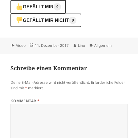
Stigmatisierung beeinflussen.
GEFÄLLT MIR
0
Die Fachzeitschrift «Scientific
Reports» hat die Resultate
GEFÄLLT MIR NICHT
0
veröffentlicht. Menschen mit
psychischen Krankheiten
leiden unter starker sozialer
Stigmatisierung. Zusätzlich
zu den eigentlichen…
Format
Veröffentlicht
Autor
Kategorien
Video
11. Dezember 2017
Lino
Allgemein
am
Schreibe einen Kommentar
Deine E-Mail-Adresse wird nicht veröffentlicht.
Erforderliche Felder
sind mit
*
markiert
KOMMENTAR
*