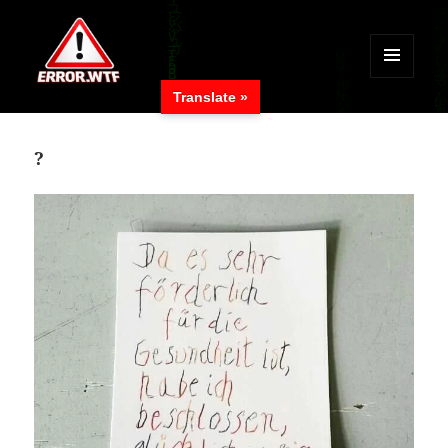
MENÜ
Translate »
UND
ERROR.WTF
WIDGETS
?