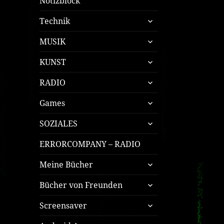
Notizblock
untermenü
Technik
öffnen
untermenü
MUSIK
öffnen
untermenü
KUNST
öffnen
untermenü
RADIO
öffnen
untermenü
Games
öffnen
untermenü
SOZIALES
öffnen
ERRORCOMPANY – RADIO
untermenü
Meine Bücher
öffnen
untermenü
Bücher von Freunden
öffnen
untermenü
Screensaver
öffnen