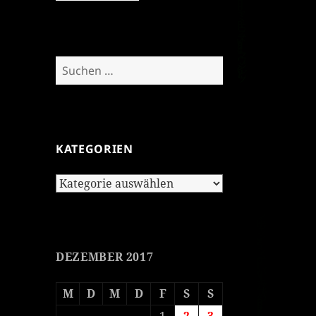
Suchen
nach:
KATEGORIEN
Kategorien
DEZEMBER 2017
M
D
M
D
F
S
S
1
2
3