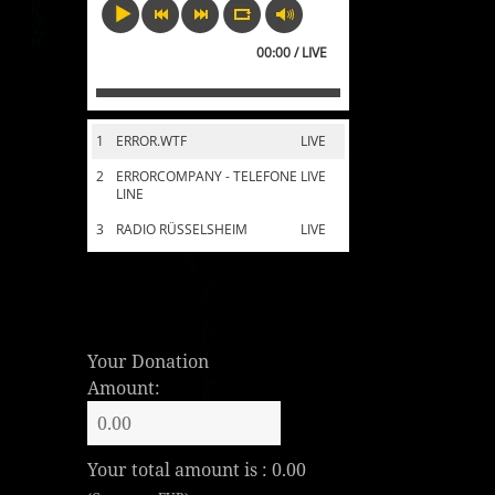
00:00 / LIVE
1
ERROR.WTF
LIVE
2
ERRORCOMPANY - TELEFONE
LIVE
LINE
3
RADIO RÜSSELSHEIM
LIVE
Your Donation
Amount:
Your total amount is :
0.00