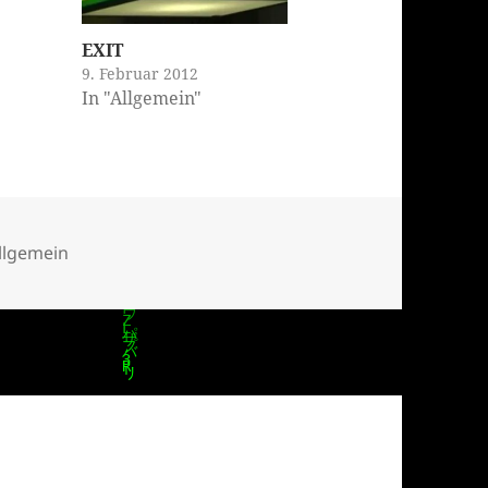
EXIT
9. Februar 2012
In "Allgemein"
ategorien
llgemein