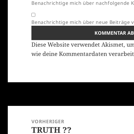
Benachrichtige mich über nachfolgende K
Benachrichtige mich über neue Beiträge vi
Diese Website verwendet Akismet, u
wie deine Kommentardaten verarbeit
Beitragsnavigation
VORHERIGER
TRUTH ??
Vorheriger