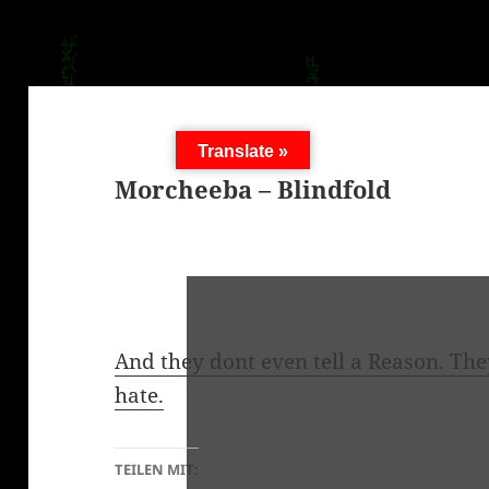
Translate »
Morcheeba – Blindfold
And they dont even tell a Reason. They
hate.
TEILEN MIT: