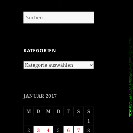
Suchen
nach:
KATEGORIEN
Kategorien
JANUAR 2017
M
D
M
D
F
S
S
1
2
3
4
5
6
7
8