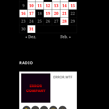
9
10
11
12
13
14
15
16
17
18
19
20
21
22
23
24
25
26
27
28
29
30
31
« Dez.
Feb. »
RADIO
ERROR.WTF