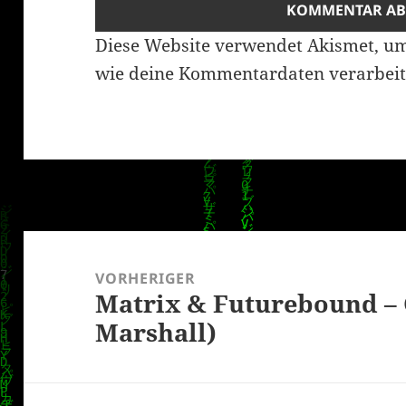
Diese Website verwendet Akismet, u
wie deine Kommentardaten verarbeit
Beitragsnavigation
VORHERIGER
Matrix & Futurebound – 
Vorheriger
Marshall)
Beitrag: