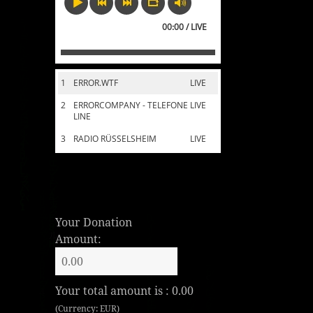
00:00 / LIVE
1
ERROR.WTF
LIVE
2
ERRORCOMPANY - TELEFONE
LIVE
LINE
3
RADIO RÜSSELSHEIM
LIVE
Your Donation
Amount:
Your total amount is :
0.00
(Currency: EUR)