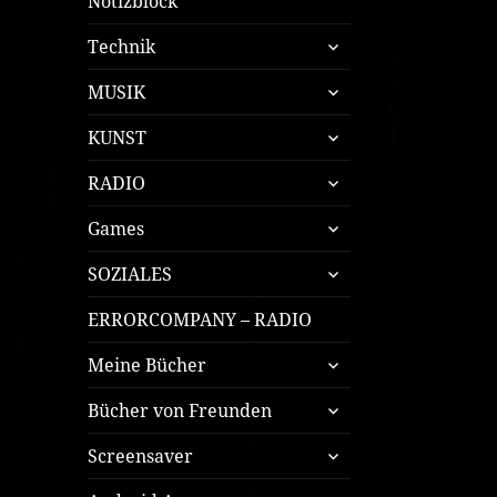
Notizblock
untermenü
Technik
öffnen
untermenü
MUSIK
öffnen
untermenü
KUNST
öffnen
untermenü
RADIO
öffnen
untermenü
Games
öffnen
untermenü
SOZIALES
öffnen
ERRORCOMPANY – RADIO
untermenü
Meine Bücher
öffnen
untermenü
Bücher von Freunden
öffnen
untermenü
Screensaver
öffnen