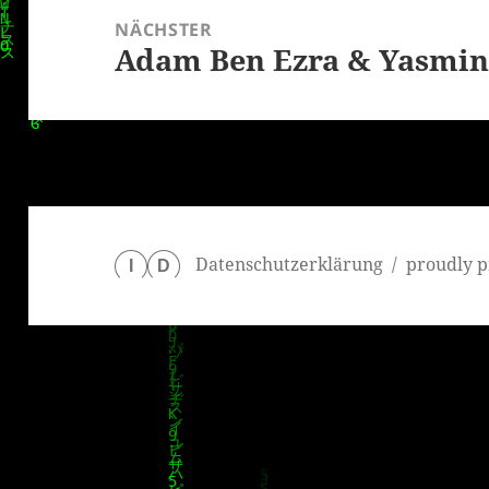
NÄCHSTER
Adam Ben Ezra & Yasmin 
Nächster
Beitrag:
Datenschutzerklärung
proudly p
I
D