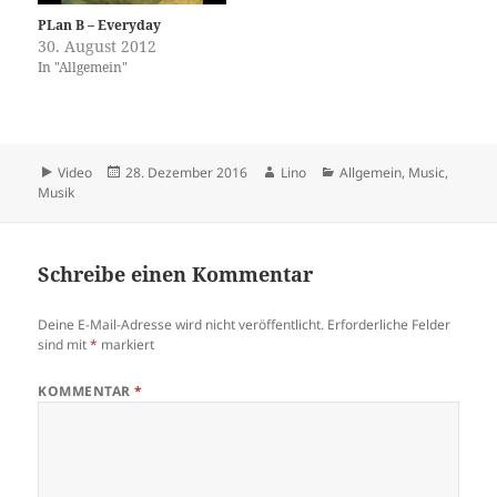
PLan B – Everyday
30. August 2012
In "Allgemein"
Format
Veröffentlicht
Autor
Kategorien
Video
28. Dezember 2016
Lino
Allgemein
,
Music
,
am
Musik
Schreibe einen Kommentar
Deine E-Mail-Adresse wird nicht veröffentlicht.
Erforderliche Felder
sind mit
*
markiert
KOMMENTAR
*