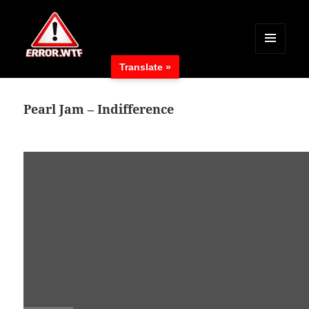
MENÜ
Translate »
UND
ERROR.WTF
WIDGETS
Pearl Jam – Indifference