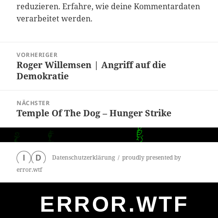
reduzieren.
Erfahre, wie deine Kommentardaten
verarbeitet werden.
Beitragsnavigation
VORHERIGER
Roger Willemsen | Angriff auf die
Vorheriger
Demokratie
Beitrag:
NÄCHSTER
Temple Of The Dog – Hunger Strike
Nächster
Beitrag:
Datenschutzerklärung
proudly presented by
I
D
error.wtf
ERROR.WTF
0
particles