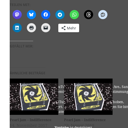
TEILEN MIT:
Mehr
GEFÄLLT MIR:
ÄHNLICHE BEITRÄGE
Für die Nutzung von YouTube (YouTube, LLC, 901 Cherry Ave., San
Bruno, CA 94066, USA) benötigen wir laut DSGVO Ihre Zustimmung
Es werden seitens YouTube personenbezogene Daten erhoben,
verarbeitet und gespeichert. Welche Daten genau entnehmen Sie bit
den Datenschutzbedingungen.
Pearl Jam – Indifference
Pearl Jam – Indifference
14. November 2017
23. Januar 2018
Youtube
ist deaktiviert.