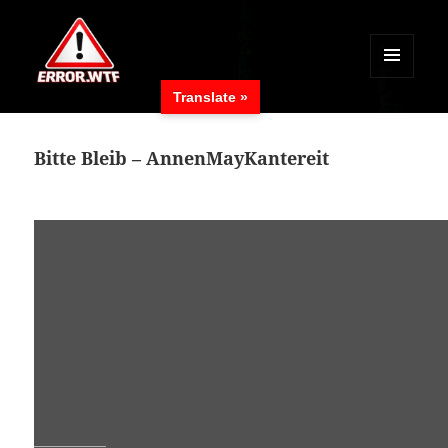
MENÜ
Translate »
UND
ERROR.WTF
WIDGETS
Bitte Bleib – AnnenMayKantereit