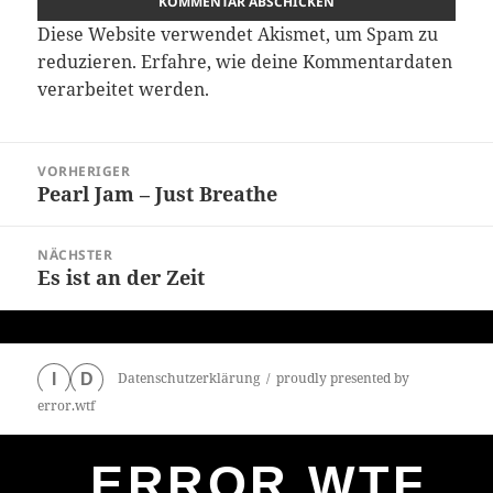
Diese Website verwendet Akismet, um Spam zu
reduzieren.
Erfahre, wie deine Kommentardaten
verarbeitet werden.
Beitragsnavigation
VORHERIGER
Pearl Jam – Just Breathe
Vorheriger
Beitrag:
NÄCHSTER
Es ist an der Zeit
Nächster
Beitrag:
Datenschutzerklärung
proudly presented by
I
D
error.wtf
ERROR.WTF