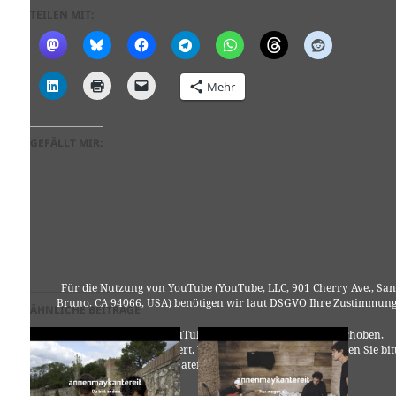
TEILEN MIT:
Mehr
GEFÄLLT MIR:
Für die Nutzung von YouTube (YouTube, LLC, 901 Cherry Ave., San
Bruno, CA 94066, USA) benötigen wir laut DSGVO Ihre Zustimmung
ÄHNLICHE BEITRÄGE
Es werden seitens YouTube personenbezogene Daten erhoben,
verarbeitet und gespeichert. Welche Daten genau entnehmen Sie bit
den Datenschutzbedingungen.