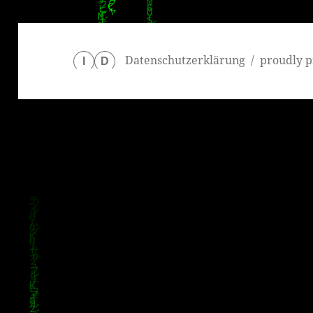
Datenschutzerklärung
proudly p
I
D