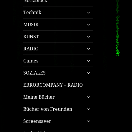
Notizblock
untermenü
Technik
öffnen
untermenü
MUSIK
öffnen
untermenü
KUNST
öffnen
untermenü
RADIO
öffnen
untermenü
Games
öffnen
untermenü
SOZIALES
öffnen
ERRORCOMPANY – RADIO
untermenü
Meine Bücher
öffnen
untermenü
Bücher von Freunden
öffnen
untermenü
Screensaver
öffnen