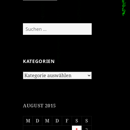
Suchen
nach:
KATEGORIEN
Kategorien
AUGUST 2015
M
D
M
D
F
S
S
1
2