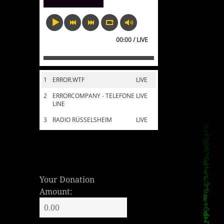
00:00 / LIVE
1
ERROR.WTF
LIVE
2
ERRORCOMPANY - TELEFONE
LIVE
LINE
3
RADIO RÜSSELSHEIM
LIVE
Your Donation
Amount: