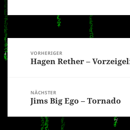
Beitragsnavigation
VORHERIGER
Hagen Rether – Vorzeigel
Vorheriger
Beitrag:
NÄCHSTER
Jims Big Ego – Tornado
Nächster
Beitrag: