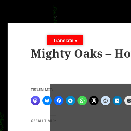
Translate »
Mighty Oaks – H
TEILEN MIT:
GEFÄLLT MIR: