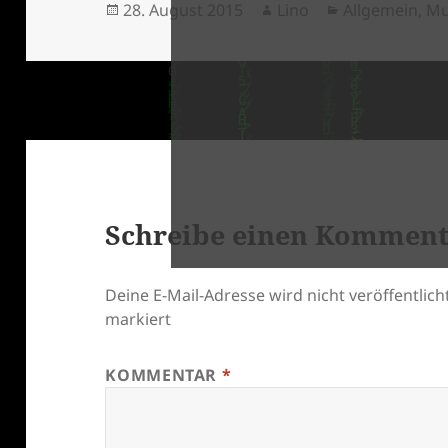
Veröffentlicht
Autor
Kategorien
28. August 2015
Lino
Allgemein
,
Mu
am
Schreibe einen Kommen
klärung
Deine E-Mail-Adresse wird nicht veröffentlicht
markiert
KOMMENTAR
*