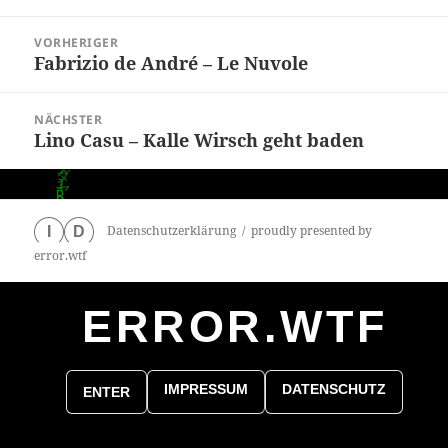
Beitragsnavigation
VORHERIGER
Fabrizio de André – Le Nuvole
Vorheriger
Beitrag:
NÄCHSTER
Lino Casu – Kalle Wirsch geht baden
Nächster
Beitrag:
Datenschutzerklärung
proudly presented by
I
D
error.wtf
ERROR.WTF
0
particles
IMPRESSUM
DATENSCHUTZ
ENTER