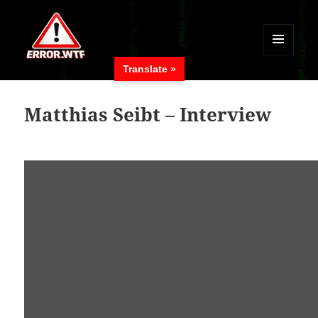
MENÜ
Translate »
UND
ERROR.WTF
WIDGETS
Matthias Seibt – Interview