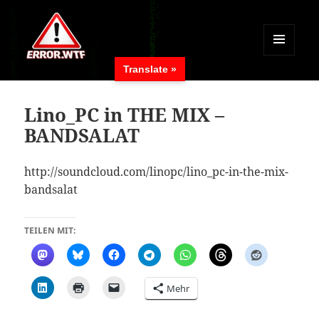
MENÜ
Translate »
UND
ERROR.WTF
WIDGETS
Lino_PC in THE MIX –
BANDSALAT
http://soundcloud.com/linopc/lino_pc-in-the-mix-
bandsalat
TEILEN MIT:
Mehr