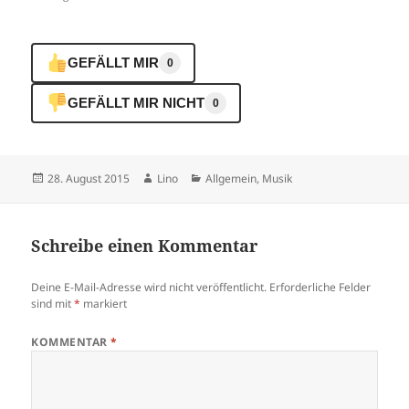
GEFÄLLT MIR
0
GEFÄLLT MIR NICHT
0
Veröffentlicht
Autor
Kategorien
28. August 2015
Lino
Allgemein
,
Musik
am
Schreibe einen Kommentar
Deine E-Mail-Adresse wird nicht veröffentlicht.
Erforderliche Felder
sind mit
*
markiert
KOMMENTAR
*