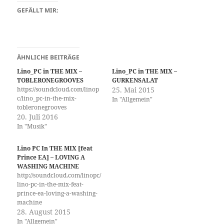
GEFÄLLT MIR:
ÄHNLICHE BEITRÄGE
Lino_PC in THE MIX –
Lino_PC in THE MIX –
TOBLERONEGROOVES
GURKENSALAT
https://soundcloud.com/linop
25. Mai 2015
c/lino_pc-in-the-mix-
In "Allgemein"
tobleronegrooves
20. Juli 2016
In "Musik"
Lino PC In THE MIX [feat
Prince EA] – LOVING A
WASHING MACHINE
http://soundcloud.com/linopc/
lino-pc-in-the-mix-feat-
prince-ea-loving-a-washing-
machine
28. August 2015
In "Allgemein"