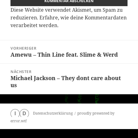
Diese Website verwendet Akismet, um Spam zu
reduzieren.
Erfahre, wie deine Kommentardaten
verarbeitet werden.
Beitragsnavigation
VORHERIGER
Amewu – Thin Line feat. Slime & Werd
Vorheriger
Beitrag:
NÄCHSTER
Michael Jackson – They dont care about
Nächster
us
Beitrag:
Datenschutzerklärung
proudly presented by
I
D
error.wtf