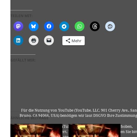
TEILEN MIT:
Mehr
GEFÄLLT MIR:
Für die Nutzung von YouTube (YouTube, LLC, 901 Cherry Ave., San
Bruno, CA 94066, USA) benötigen wir laut DSGVO Ihre Zustimmung
ÄHNLICHE BEITRÄGE
Es werden seitens YouTube personenbezogene Daten erhoben,
verarbeitet und gespeichert. Welche Daten genau entnehmen Sie bit
den Datenschutzbedingungen.