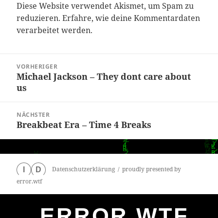
Diese Website verwendet Akismet, um Spam zu
reduzieren.
Erfahre, wie deine Kommentardaten
verarbeitet werden.
Beitragsnavigation
VORHERIGER
Michael Jackson – They dont care about
Vorheriger
us
Beitrag:
NÄCHSTER
Breakbeat Era – Time 4 Breaks
Nächster
Beitrag:
Datenschutzerklärung
proudly presented by
I
D
error.wtf
ERROR.WTF