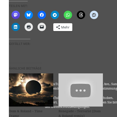
TEILEN MIT:
Mehr
GEFÄLLT MIR:
ÄHNLICHE BEITRÄGE
Für die Nutzung von YouTube (YouTube, LLC, 901 Cherry Ave., San
Bruno, CA 94066, USA) benötigen wir laut DSGVO Ihre Zustimmung
Es werden seitens YouTube personenbezogene Daten erhoben,
verarbeitet und gespeichert. Welche Daten genau entnehmen Sie bit
den Datenschutzbedingungen.
Dom & Roland – Time
Renegade – Terrorist [Dom
Frame
& Roland remix]