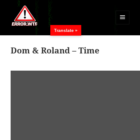
MENÜ
Translate »
UND
ERROR.WTF
WIDGETS
Dom & Roland – Time