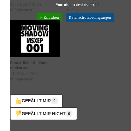
28. August 2015
27. Februar 2012
Youtube
ist deaktiviert.
In "Allgemein"
In "Allgemein"
✓ Erlauben
Datenschutzbedingungen
Dom & Roland – Can’t
Punish Me
11. März 2016
In "Allgemein"
GEFÄLLT MIR
0
GEFÄLLT MIR NICHT
0