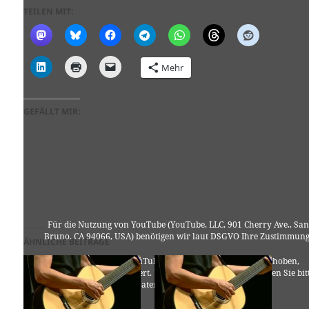
TEILEN MIT:
Mehr
GEFÄLLT MIR:
Für die Nutzung von YouTube (YouTube, LLC, 901 Cherry Ave., San
Bruno, CA 94066, USA) benötigen wir laut DSGVO Ihre Zustimmung
ÄHNLICHE BEITRÄGE
Es werden seitens YouTube personenbezogene Daten erhoben,
verarbeitet und gespeichert. Welche Daten genau entnehmen Sie bit
den Datenschutzbedingungen.