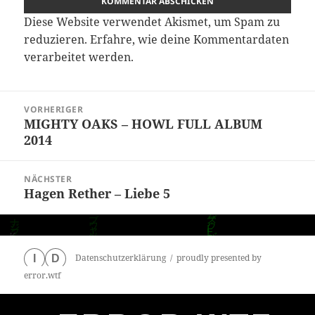
Diese Website verwendet Akismet, um Spam zu
reduzieren.
Erfahre, wie deine Kommentardaten
verarbeitet werden.
Beitragsnavigation
VORHERIGER
MIGHTY OAKS – HOWL FULL ALBUM
Vorheriger
2014
Beitrag:
NÄCHSTER
Hagen Rether – Liebe 5
Nächster
Beitrag:
Datenschutzerklärung
proudly presented by
I
D
error.wtf