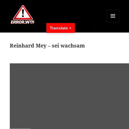
MENÜ
Translate »
UND
ERROR.WTF
WIDGETS
Reinhard Mey – sei wachsam