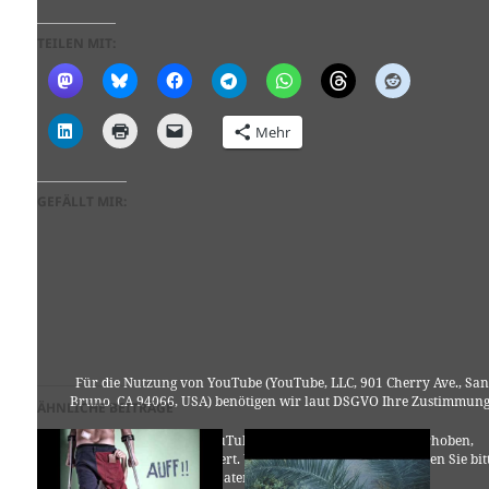
TEILEN MIT:
Mehr
GEFÄLLT MIR:
Für die Nutzung von YouTube (YouTube, LLC, 901 Cherry Ave., San
Bruno, CA 94066, USA) benötigen wir laut DSGVO Ihre Zustimmung
ÄHNLICHE BEITRÄGE
Es werden seitens YouTube personenbezogene Daten erhoben,
verarbeitet und gespeichert. Welche Daten genau entnehmen Sie bit
den Datenschutzbedingungen.