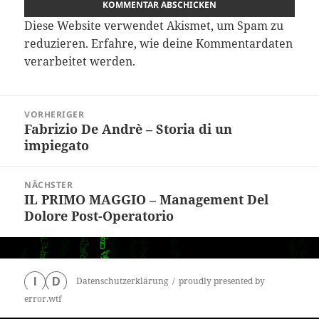
Diese Website verwendet Akismet, um Spam zu
reduzieren.
Erfahre, wie deine Kommentardaten
verarbeitet werden.
Beitragsnavigation
VORHERIGER
Fabrizio De Andrè – Storia di un
Vorheriger
impiegato
Beitrag:
NÄCHSTER
IL PRIMO MAGGIO – Management Del
Nächster
Dolore Post-Operatorio
Beitrag:
Datenschutzerklärung
proudly presented by
I
D
error.wtf