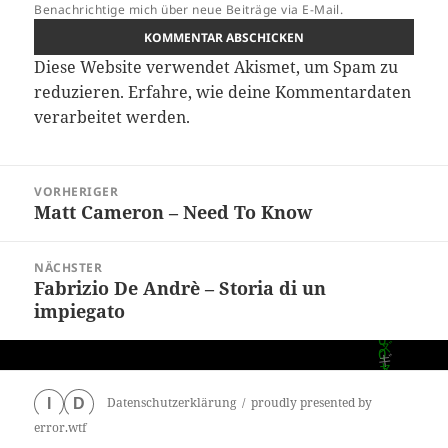
Benachrichtige mich über neue Beiträge via E-Mail.
Diese Website verwendet Akismet, um Spam zu
reduzieren.
Erfahre, wie deine Kommentardaten
verarbeitet werden.
Beitragsnavigation
VORHERIGER
Matt Cameron – Need To Know
Vorheriger
Beitrag:
NÄCHSTER
Fabrizio De Andrè – Storia di un
Nächster
impiegato
Beitrag:
Datenschutzerklärung
proudly presented by
I
D
error.wtf