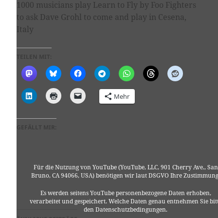
1000 musicians play Learn to Fly by Foo Fighters
to ask Dave Grohl to come and play in Cesena,
Italy
TEILEN MIT:
Mehr
GEFÄLLT MIR:
Für die Nutzung von YouTube (YouTube, LLC, 901 Cherry Ave., San
Bruno, CA 94066, USA) benötigen wir laut DSGVO Ihre Zustimmung
Es werden seitens YouTube personenbezogene Daten erhoben,
verarbeitet und gespeichert. Welche Daten genau entnehmen Sie bit
den Datenschutzbedingungen.