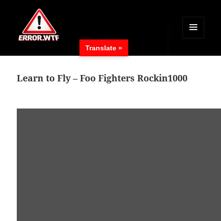
MENÜ
Translate »
UND
ERROR.WTF
WIDGETS
Learn to Fly – Foo Fighters Rockin1000