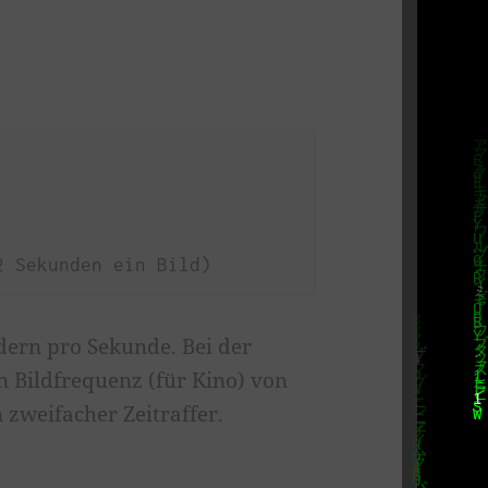
ldern pro Sekunde. Bei der
n Bildfrequenz (für Kino) von
 zweifacher Zeitraffer.