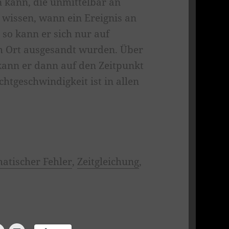
 kann, die unmittelbar an
h wissen, wann ein Ereignis an
 so kann er sich nur auf
em Ort ausgesandt wurden. Über
 kann er dann auf den Zeitpunkt
chtgeschwindigkeit ist in allen
atischer Fehler
,
Zeitgleichung
,