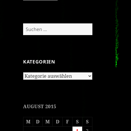
Suchen
nach:
KATEGORIEN
Kategorien
AUGUST 2015
M
D
M
D
F
S
S
1
2