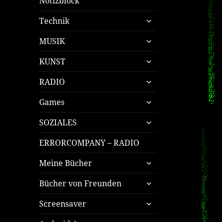
Notizblock
untermenü
Technik
öffnen
untermenü
MUSIK
öffnen
untermenü
KUNST
öffnen
untermenü
RADIO
öffnen
untermenü
Games
öffnen
untermenü
SOZIALES
öffnen
ERRORCOMPANY – RADIO
untermenü
Meine Bücher
öffnen
untermenü
Bücher von Freunden
öffnen
untermenü
Screensaver
öffnen