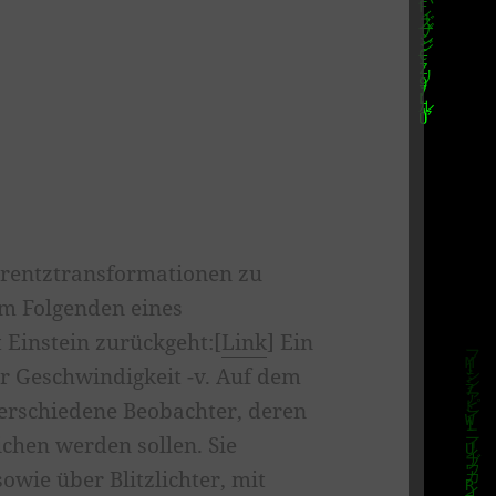
orentztransformationen zu
im Folgenden eines
 Einstein zurückgeht:[
Link
] Ein
r Geschwindigkeit -v. Auf dem
verschiedene Beobachter, deren
hen werden sollen. Sie
wie über Blitzlichter, mit