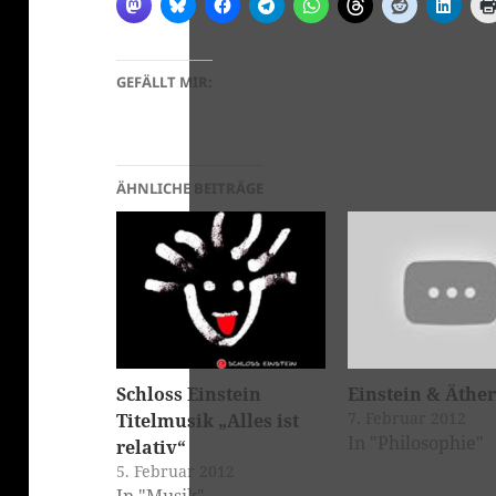
GEFÄLLT MIR:
ÄHNLICHE BEITRÄGE
Schloss Einstein
Einstein & Äthe
7. Februar 2012
Titelmusik „Alles ist
In "Philosophie"
relativ“
5. Februar 2012