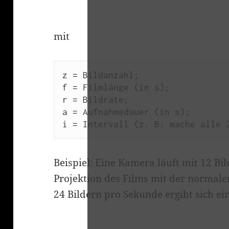
mit
z = Bildanzahl;

f = Filmlänge (in s);

r = Bildrate;

a = Aufnahmedauer (in s);

Beispiel: Eine Kamera läuft mit 12 Bi
Projektion des Films mit der normale
24 Bildern pro Sekunde ergibt sich ein
…