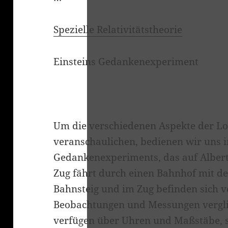
Spezielle Relativitätstheorie
Einsteins Gedankenexperiment
klärung
Um die verschiedenen Aspekte der L
veranschaulichen, bedienen wir uns 
Gedankenexperiments, das auf Albert
Zug fährt durch einen Bahnhof mit de
Bahnsteig und im Zug befinden sich 
Beobachtungen und Messungen verglic
verfügen über Uhren und Maßstäbe, so