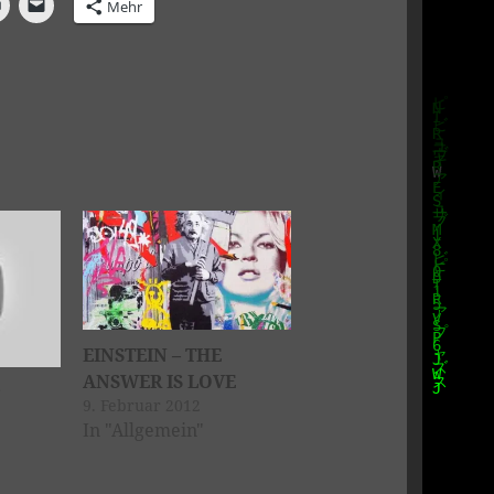
Mehr
EINSTEIN – THE
ANSWER IS LOVE
r
9. Februar 2012
In "Allgemein"