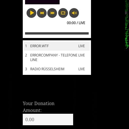
00:00 / LIVE
1
ERROR.WTF
LIVE
2
ERRORCOMPANY - TELEFONE
LIVE
LINE
3
RADIO RÜSSELSHEIM
LIVE
Your Donation
Amount: