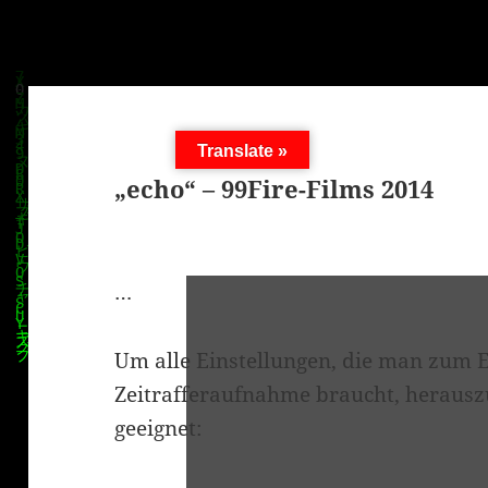
Translate »
„echo“ – 99Fire-Films 2014
…
Um alle Einstellungen, die man zum E
Zeitrafferaufnahme braucht, herauszu
geeignet: