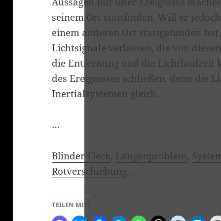
Aussagen nur über Ereignisse machen
seinem Ort stattfinden. Will er jedoc
einem anderen Ort stattgefunden hat,
Lichtsignale verlassen, die von dies
die Entfernung und die Lichtlaufzeit
des Ereignisses schließen, denn die Li
Inertialsystemen gleich.
…
Blinder Fleck
,
Längenproblem
,
System
Rotverschiebung
,
…
TEILEN MIT: