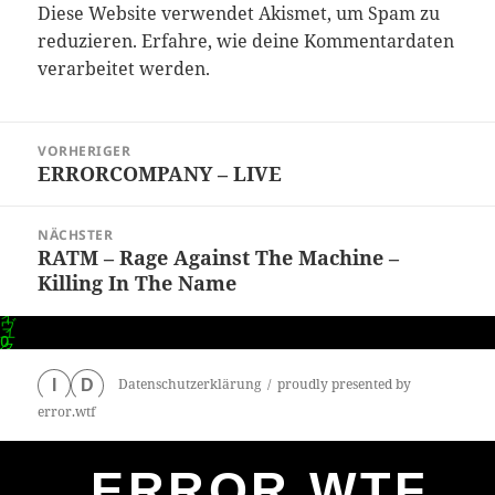
Diese Website verwendet Akismet, um Spam zu
reduzieren.
Erfahre, wie deine Kommentardaten
verarbeitet werden.
Beitragsnavigation
VORHERIGER
ERRORCOMPANY – LIVE
Vorheriger
Beitrag:
NÄCHSTER
RATM – Rage Against The Machine –
Nächster
Killing In The Name
Beitrag:
Datenschutzerklärung
proudly presented by
I
D
error.wtf
ERROR.WTF