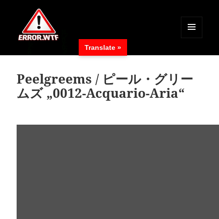
MENÜ
Translate »
UND
ERROR.WTF
WIDGETS
Peelgreems / ピール・グリー
ムズ „0012-Acquario-Aria“