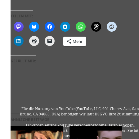
TEILEN MIT:
Mehr
GEFÄLLT MIR:
Für die Nutzung von YouTube (YouTube, LLC, 901 Cherry Ave., San
Bruno, CA 94066, USA) benötigen wir laut DSGVO Ihre Zustimmung
ÄHNLICHE BEITRÄGE
Es werden seitens YouTube personenbezogene Daten erhoben,
verarbeitet und gespeichert. Welche Daten genau entnehmen Sie bit
den Datenschutzbedingungen.