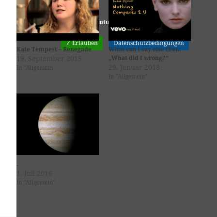
Youtube
ist deaktiviert.
✓ Erlauben
Datenschutzbedingungen
Kate Tempest – Renegade
What can I say else then:
19. September 2015
„What did I wrong?“
29. Januar 2018
In "Allgemein"
In "Allgemein"
.
1. Juli 2016
In "Allgemein"