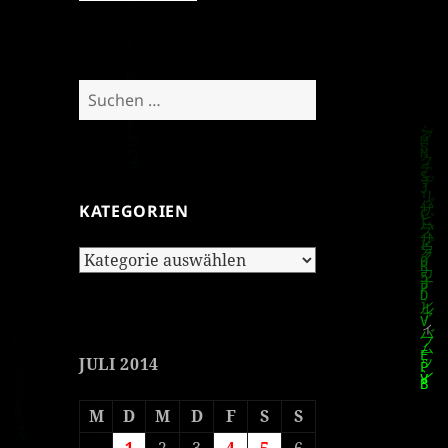
Suchen
nach:
KATEGORIEN
Kategorien
JULI 2014
M
D
M
D
F
S
S
1
2
3
4
5
6