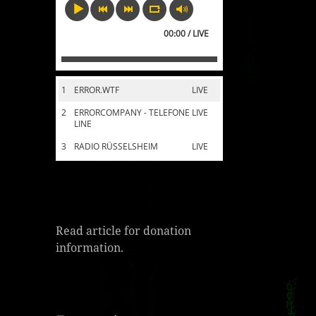
00:00 / LIVE
1
ERROR.WTF
LIVE
2
ERRORCOMPANY - TELEFONE
LIVE
LINE
3
RADIO RÜSSELSHEIM
LIVE
Read article for donation
information.