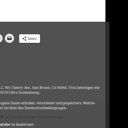
Mehr
C, 901 Cherry Ave., San Bruno, CA 94066, USA) benötigen wir
DSGVO Ihre Zustimmung.
ogene Daten erhoben, verarbeitet und gespeichert. Welche
n Sie bitte den Datenschutzbedingungen.
zu The Ego & The Oracle – Fee
Schreibe einen Kommentar
utube
ist deaktiviert.