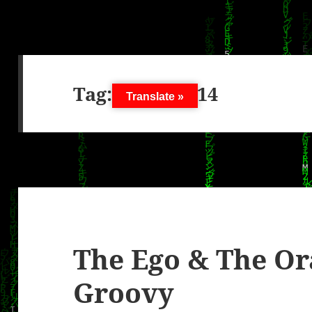
Tag:
1. Juli 2014
Translate »
The Ego & The Ora
Groovy