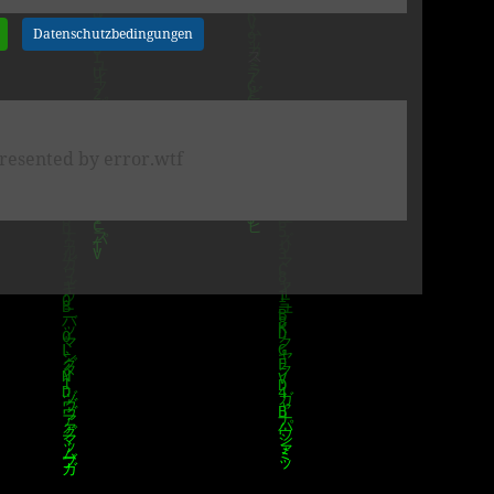
Datenschutzbedingungen
resented by error.wtf