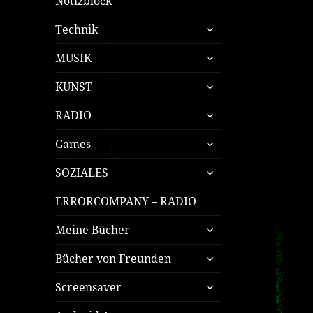
Notizblock
untermenü
Technik
öffnen
untermenü
MUSIK
öffnen
untermenü
KUNST
öffnen
untermenü
RADIO
öffnen
untermenü
Games
öffnen
untermenü
SOZIALES
öffnen
ERRORCOMPANY – RADIO
untermenü
Meine Bücher
öffnen
untermenü
Bücher von Freunden
öffnen
untermenü
Screensaver
öffnen