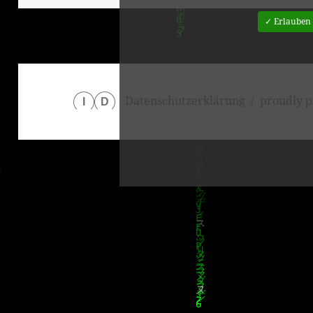
✓ Erlauben
Datenschutzerklärung
proudly p
I
D
klärung