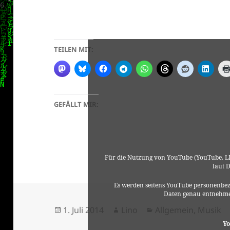
TEILEN MIT:
GEFÄLLT MIR:
Für die Nutzung von YouTube (YouTube, LL
laut 
Es werden seitens YouTube personenbez
Daten genau entnehme
Veröffentlicht
Autor
Kategorien
1. Juli 2014
Lino
Allgemein
,
Musik
am
Yo