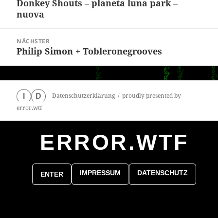
Donkey Shouts – planeta luna park –
Vorheriger
nuova
Beitrag:
NÄCHSTER
Philip Simon + Tobleronegrooves
Nächster
Beitrag:
Datenschutzerklärung
proudly presented by
I
D
error.wtf
ERROR.WTF
0
particles
IMPRESSUM
DATENSCHUTZ
ENTER