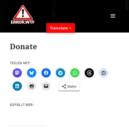
MENÜ
Translate »
UND
ERROR.WTF
WIDGETS
Donate
TEILEN MIT:
Mehr
GEFÄLLT MIR: