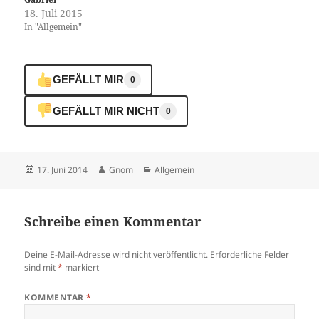
18. Juli 2015
In "Allgemein"
GEFÄLLT MIR
0
GEFÄLLT MIR NICHT
0
Veröffentlicht
Autor
Kategorien
17. Juni 2014
Gnom
Allgemein
am
Schreibe einen Kommentar
Deine E-Mail-Adresse wird nicht veröffentlicht.
Erforderliche Felder
sind mit
*
markiert
KOMMENTAR
*