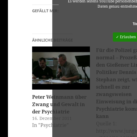
Es werden seitens YouTube personenbez
Daten genau entnehme
GEFÄLLT MIR:
Yo
✓ Erlauben
ÄHNLICHE BEITRÄGE
Für die Polizei 
normal – Prozeß
den Gießener Li
Politiker Dennis
Stephan zeigt, w
schnell es zur
zwangsweisen
Peter Weinmann über
Einweisung in d
Zwang und Gewalt in
Psychiatrie ko
der Psychiatrie
kann
16. Dezember 2011
Quelle 1:
In "Psychiatrie"
http://www.junge