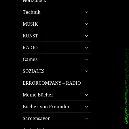
Notizblock
untermenü
Technik
öffnen
untermenü
MUSIK
öffnen
untermenü
KUNST
öffnen
untermenü
RADIO
öffnen
untermenü
Games
öffnen
untermenü
SOZIALES
öffnen
ERRORCOMPANY – RADIO
untermenü
Meine Bücher
öffnen
untermenü
Bücher von Freunden
öffnen
untermenü
Screensaver
öffnen