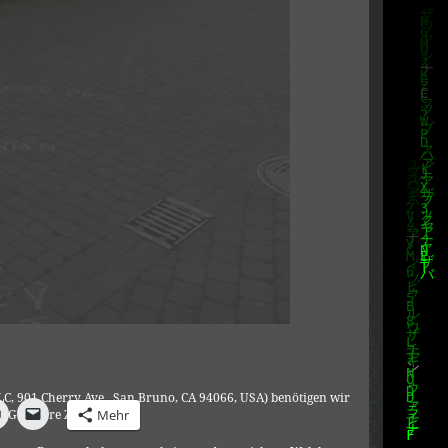
C, 901 Cherry Ave., San Bruno, CA 94066, USA) benötigen wir
Mehr
DSGVO Ihre Zustimmung.