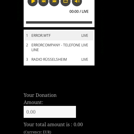
00:00 / LIVE
1
ERROR.WTF
LIVE
2
ERRORCOMPANY - TELEFONE
LIVE
LINE
3
RADIO RÜSSELSHEIM
LIVE
Your Donation
Amount:
Your total amount is :
0.00
(Currency: EUR)