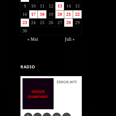
9
10
11
12
13
14
15
16
17
18
19
20
21
22
23
24
25
26
27
28
29
30
« Mai
Juli »
RADIO
ERROR.WTF