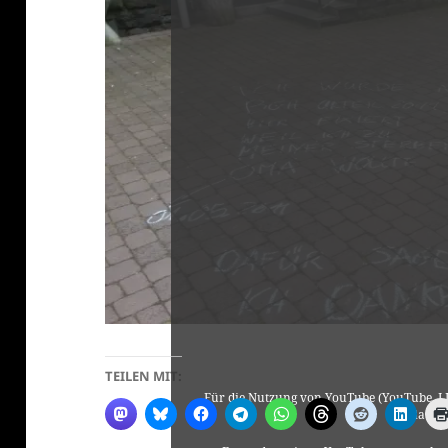
klärung
TEILEN MIT:
Für die Nutzung von YouTube (YouTube, LL
laut 