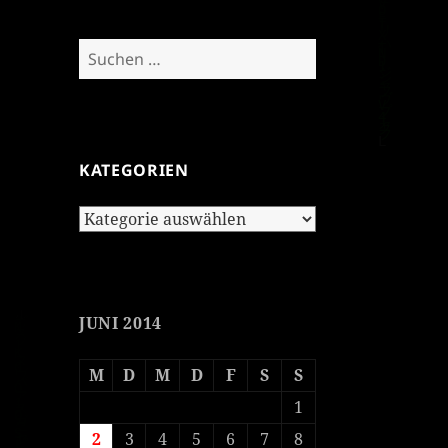
Suchen
nach:
KATEGORIEN
Kategorien
JUNI 2014
M
D
M
D
F
S
S
1
2
3
4
5
6
7
8