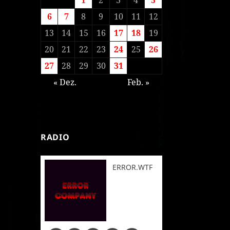
6
7
8
9
10
11
12
13
14
15
16
17
18
19
20
21
22
23
24
25
26
27
28
29
30
31
« Dez.
Feb. »
RADIO
ERROR.WTF