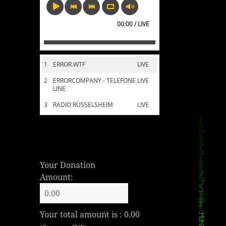
00:00 / LIVE
1
ERROR.WTF
LIVE
2
ERRORCOMPANY - TELEFONE
LIVE
LINE
3
RADIO RÜSSELSHEIM
LIVE
Your Donation
Amount:
Your total amount is :
0.00