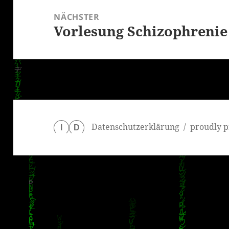
NÄCHSTER
Vorlesung Schizophrenie 
Nächster
Beitrag:
Datenschutzerklärung
proudly p
I
D