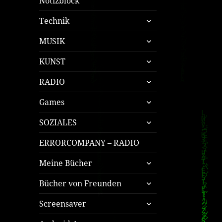
Notizblock
untermenü
Technik
öffnen
untermenü
MUSIK
öffnen
untermenü
KUNST
öffnen
untermenü
RADIO
öffnen
untermenü
Games
öffnen
untermenü
SOZIALES
öffnen
ERRORCOMPANY – RADIO
untermenü
Meine Bücher
öffnen
untermenü
Bücher von Freunden
öffnen
untermenü
Screensaver
öffnen