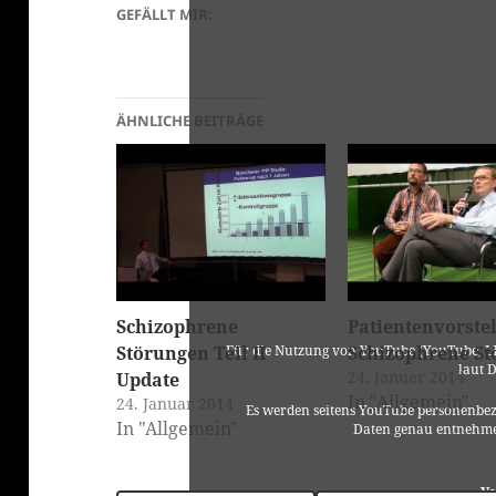
GEFÄLLT MIR:
ÄHNLICHE BEITRÄGE
Schizophrene
Patientenvorste
Störungen Teil II
Schizophrene St
Für die Nutzung von YouTube (YouTube, LL
laut 
24. Januar 2014
Update
In "Allgemein"
24. Januar 2014
Es werden seitens YouTube personenbez
In "Allgemein"
Daten genau entnehme
Yo