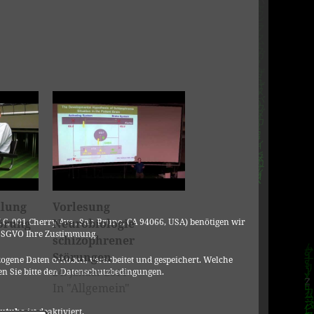
llung
Vorlesung
örung
Neurobiologie
C, 901 Cherry Ave., San Bruno, CA 94066, USA) benötigen wir
DSGVO Ihre Zustimmung.
schizophrener
Störungen
ogene Daten erhoben, verarbeitet und gespeichert. Welche
24. Januar 2014
n Sie bitte den Datenschutzbedingungen.
In "Allgemein"
utube
ist deaktiviert.