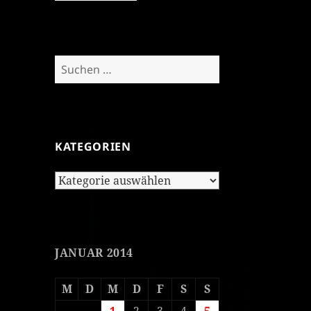
Suchen
nach:
KATEGORIEN
Kategorien
JANUAR 2014
M
D
M
D
F
S
S
1
2
3
4
5