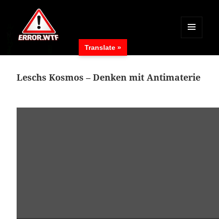
MENÜ
Translate »
UND
ERROR.WTF
WIDGETS
Leschs Kosmos – Denken mit Antimaterie