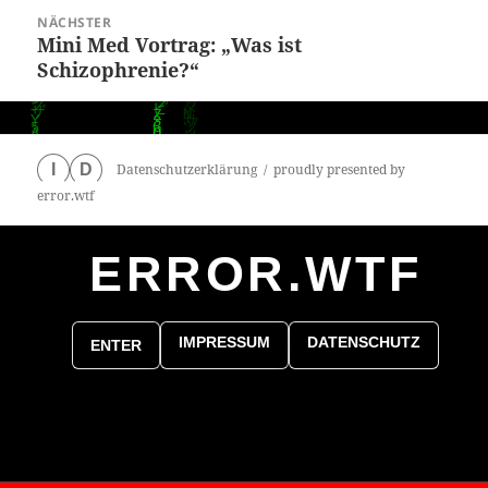
NÄCHSTER
Mini Med Vortrag: „Was ist
Nächster
Schizophrenie?“
Beitrag:
Datenschutzerklärung
proudly presented by
I
D
error.wtf
ERROR.WTF
0
particles
IMPRESSUM
DATENSCHUTZ
ENTER