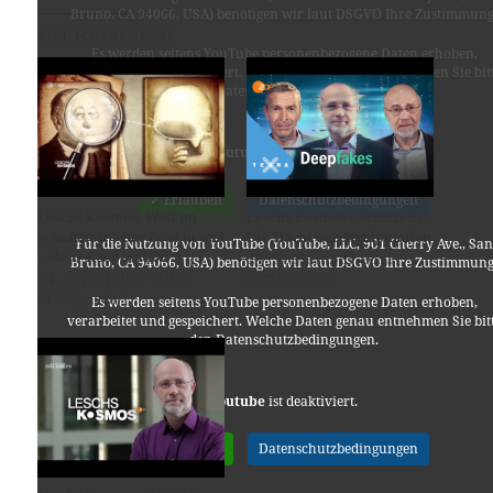
Bruno, CA 94066, USA) benötigen wir laut DSGVO Ihre Zustimmung
ÄHNLICHE BEITRÄGE
Es werden seitens YouTube personenbezogene Daten erhoben,
verarbeitet und gespeichert. Welche Daten genau entnehmen Sie bit
den Datenschutzbedingungen.
Youtube
ist deaktiviert.
✓ Erlauben
Datenschutzbedingungen
Leschs Kosmos: Wolf im
Leschs Kosmos – Mahlzeit!
Schafspelz – Das Böse in uns
Die Macht der Manipulation
Für die Nutzung von YouTube (YouTube, LLC, 901 Cherry Ave., San
– Mehr Kooperation :)
24. September 2015
Bruno, CA 94066, USA) benötigen wir laut DSGVO Ihre Zustimmung
24. September 2015
In "Allgemein"
In "Allgemein"
Es werden seitens YouTube personenbezogene Daten erhoben,
verarbeitet und gespeichert. Welche Daten genau entnehmen Sie bit
den Datenschutzbedingungen.
Youtube
ist deaktiviert.
✓ Erlauben
Datenschutzbedingungen