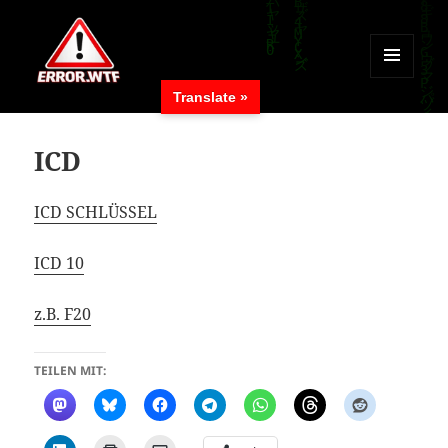
MENÜ
Translate »
UND
ERROR.WTF
WIDGETS
ICD
ICD SCHLÜSSEL
ICD 10
z.B. F20
TEILEN MIT: