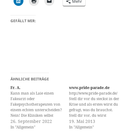
Mehr
GEFÄLLT MIR:
ÄHNLICHE BEITRÄGE
Fr. A.
www.pride-parade.de
Kann man als Laie einen
http://www.pride-parade.de/
Fakearzt oder
Stell dir vor du steckst in der
Fakepsychotherapeuten von
Krise und als erstes wirst du
einem echten unterscheiden?
gefragt, was du brauchst.
Nein! Die Kliniken selbst
Stell dir vor, du wirst
fragen bei den
26. September 2022
unterstützt ohne entmündigt
19. Mai 2013
Prüfungsämtern, die
zu werden. Stell dir vor du
In "Allgemein"
In "Allgemein"
Approbationen verwalten ja
zerstörst dein Hamsterrad
offensichtlich nicht an. Und
und knabberst dafür das