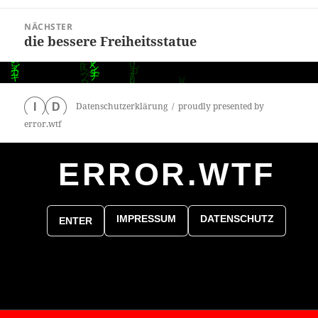
Beitrag:
NÄCHSTER
die bessere Freiheitsstatue
Nächster
Beitrag:
Datenschutzerklärung
proudly presented by
I
D
error.wtf
ERROR.WTF
0
particles
IMPRESSUM
DATENSCHUTZ
ENTER