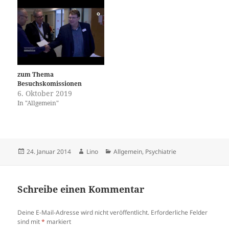
der Laie selbst hat nicht mal
kapitalistische System an.
als Betroffener ein Anrecht
Stell dir vor, du darfst Krisen
hier eine Information zu
und Beeinträchtigungen…
bekommen. Verquatscht sich
der Fakearzt/-therapeutin
nicht ganz dumm,…
zum Thema
Besuchskomissionen
6. Oktober 2019
In "Allgemein"
Veröffentlicht
Autor
Kategorien
24. Januar 2014
Lino
Allgemein
,
Psychiatrie
am
Schreibe einen Kommentar
Deine E-Mail-Adresse wird nicht veröffentlicht.
Erforderliche Felder
sind mit
*
markiert