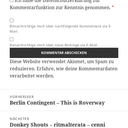
Ich habe die
Datenschutzerklärung
zur
Kommentarfunktion zur Kenntnis genommen.
*
Benachrichtige mich über nachfolgende Kommentare via E-
Mail.
Benachrichtige mich über neue Beiträge via E-Mail.
Diese Website verwendet Akismet, um Spam zu
reduzieren.
Erfahre, wie deine Kommentardaten
verarbeitet werden.
Beitragsnavigation
VORHERIGER
Berlin Contingent – This is Roverway
Vorheriger
Beitrag:
NÄCHSTER
Donkey Shouts – ritmalterata – cenni
Nächster