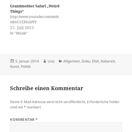
Grandmother Safari „Weird
Things“
http://www.youtube.com/emb
ed/nUrZX6xlf9Y
25. Juli 2011
In "Musik"
Veröffentlicht
Autor
Kategorien
5. Januar 2014
Lino
Allgemein
,
Doku
,
ENA
,
Kabarett
,
am
Kunst
,
Politik
Schreibe einen Kommentar
Deine E-Mail-Adresse wird nicht veröffentlicht.
Erforderliche Felder
sind mit
*
markiert
KOMMENTAR
*