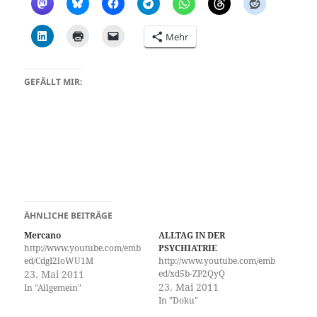
Mehr
GEFÄLLT MIR:
ÄHNLICHE BEITRÄGE
Mercano
ALLTAG IN DER
http://www.youtube.com/emb
PSYCHIATRIE
ed/CdgI2loWU1M
http://www.youtube.com/emb
23. Mai 2011
ed/xd5b-ZP2QyQ
23. Mai 2011
In "Allgemein"
In "Doku"