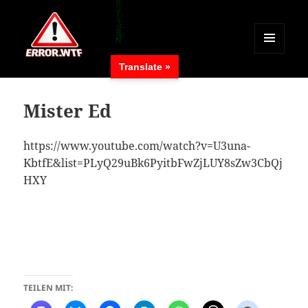
MENÜ
Translate »
UND
ERROR.WTF
WIDGETS
Mister Ed
https://www.youtube.com/watch?v=U3una-
KbtfE&list=PLyQ29uBk6PyitbFwZjLUY8sZw3CbQj
HXY
TEILEN MIT: